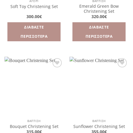
ΑΓΌΡΙ
ΒΑΠΤΙΣΗ
Emerald Green Bow
Soft Toy Christening Set
Christening Set
300.00
€
320.00
€
ΔΙΑΒΆΣΤΕ
ΔΙΑΒΆΣΤΕ
ΠΕΡΙΣΣΌΤΕΡΑ
ΠΕΡΙΣΣΌΤΕΡΑ
Πρόσθήκη
Πρόσθήκη
στην
στην
λίστα
λίστα
επιθυμιών
επιθυμιών
ΒΑΠΤΙΣΗ
ΒΑΠΤΙΣΗ
Bouquet Christening Set
Sunflower Christening Set
315.00
€
355.00
€