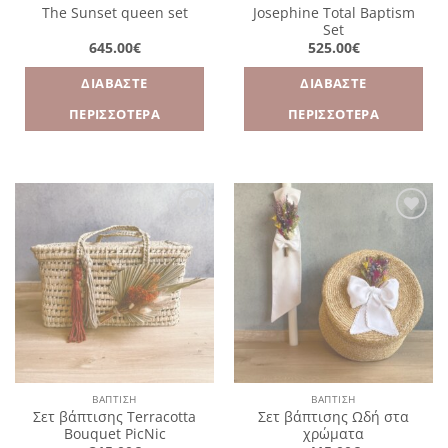
Josephine Total Baptism
The Sunset queen set
Set
645.00
€
525.00
€
ΔΙΑΒΆΣΤΕ
ΔΙΑΒΆΣΤΕ
ΠΕΡΙΣΣΌΤΕΡΑ
ΠΕΡΙΣΣΌΤΕΡΑ
Πρόσθήκη
Πρόσθήκη
στην
στην
λίστα
λίστα
επιθυμιών
επιθυμιών
ΒΑΠΤΙΣΗ
ΒΑΠΤΙΣΗ
Σετ βάπτισης Terracotta
Σετ βάπτισης Ωδή στα
Bouquet PicNic
χρώματα