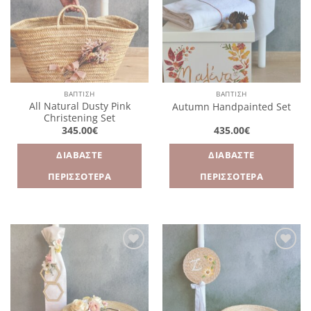
επιθυμιών
επιθυμιών
ΒΑΠΤΙΣΗ
ΒΑΠΤΙΣΗ
All Natural Dusty Pink
Autumn Handpainted Set
Christening Set
345.00
€
435.00
€
ΔΙΑΒΆΣΤΕ
ΔΙΑΒΆΣΤΕ
ΠΕΡΙΣΣΌΤΕΡΑ
ΠΕΡΙΣΣΌΤΕΡΑ
Πρόσθήκη
Πρόσθήκη
στην
στην
λίστα
λίστα
επιθυμιών
επιθυμιών