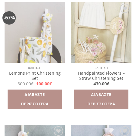
-67%
Πρόσθήκη
Πρόσθήκη
στην
στην
λίστα
λίστα
επιθυμιών
επιθυμιών
ΒΑΠΤΙΣΗ
ΒΑΠΤΙΣΗ
Lemons Print Christening
Handpainted Flowers –
Set
Straw Christening Set
Original
Η
300.00
€
100.00
€
430.00
€
price
τρέχουσα
was:
τιμή
ΔΙΑΒΆΣΤΕ
ΔΙΑΒΆΣΤΕ
300.00€.
είναι:
100.00€.
ΠΕΡΙΣΣΌΤΕΡΑ
ΠΕΡΙΣΣΌΤΕΡΑ