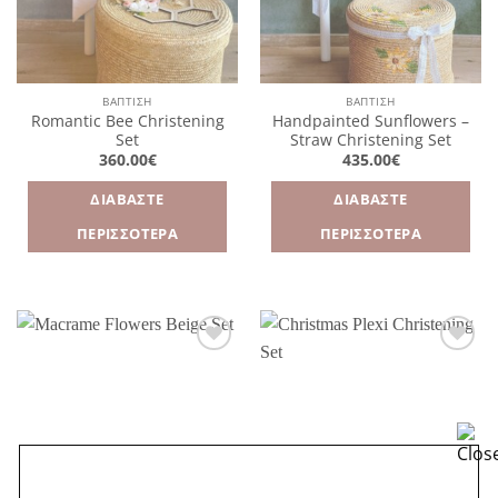
ΒΑΠΤΙΣΗ
ΒΑΠΤΙΣΗ
Romantic Bee Christening
Handpainted Sunflowers –
Set
Straw Christening Set
360.00
€
435.00
€
ΔΙΑΒΆΣΤΕ
ΔΙΑΒΆΣΤΕ
ΠΕΡΙΣΣΌΤΕΡΑ
ΠΕΡΙΣΣΌΤΕΡΑ
Πρόσθήκη
Πρόσθήκη
στην
στην
λίστα
λίστα
επιθυμιών
επιθυμιών