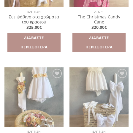
ΒΑΠΤΙΣΗ
ΑΓΌΡΙ
Σετ ψάθινο στα χρώματα
The Christmas Candy
του κρασιού
Cane
325.00
€
320.00
€
ΔΙΑΒΆΣΤΕ
ΔΙΑΒΆΣΤΕ
ΠΕΡΙΣΣΌΤΕΡΑ
ΠΕΡΙΣΣΌΤΕΡΑ
Πρόσθήκη
Πρόσθήκη
στην
στην
λίστα
λίστα
επιθυμιών
επιθυμιών
ΒΑΠΤΙΣΗ
ΒΑΠΤΙΣΗ