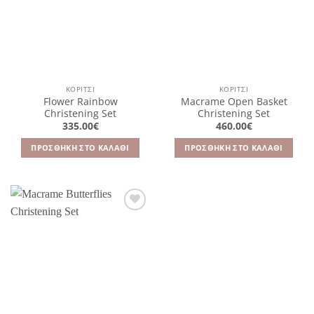
επιθυμιών
επιθυμιών
ΚΟΡΊΤΣΙ
ΚΟΡΊΤΣΙ
Flower Rainbow
Macrame Open Basket
Christening Set
Christening Set
335.00
€
460.00
€
ΠΡΟΣΘΉΚΗ ΣΤΟ ΚΑΛΆΘΙ
ΠΡΟΣΘΉΚΗ ΣΤΟ ΚΑΛΆΘΙ
Πρόσθήκη
στην
λίστα
επιθυμιών