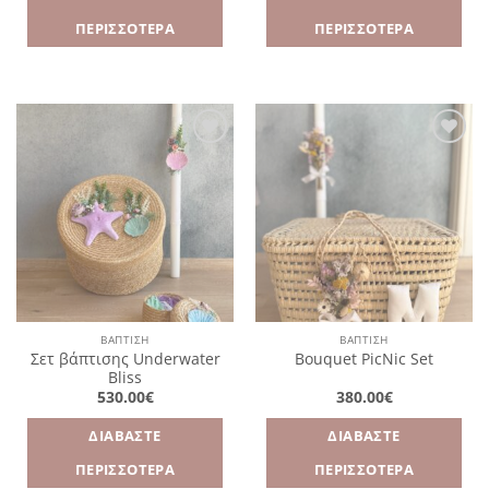
ΠΕΡΙΣΣΌΤΕΡΑ
ΠΕΡΙΣΣΌΤΕΡΑ
Πρόσθήκη
Πρόσθήκη
στην
στην
λίστα
λίστα
επιθυμιών
επιθυμιών
ΒΑΠΤΙΣΗ
ΒΑΠΤΙΣΗ
Σετ βάπτισης Underwater
Bouquet PicNic Set
Bliss
530.00
€
380.00
€
ΔΙΑΒΆΣΤΕ
ΔΙΑΒΆΣΤΕ
ΠΕΡΙΣΣΌΤΕΡΑ
ΠΕΡΙΣΣΌΤΕΡΑ