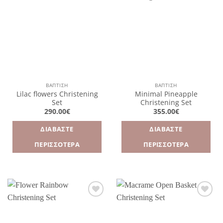
Πρόσθήκη
Πρόσθήκη
στην
στην
λίστα
λίστα
επιθυμιών
επιθυμιών
ΒΑΠΤΙΣΗ
ΒΑΠΤΙΣΗ
Lilac flowers Christening
Minimal Pineapple
Set
Christening Set
290.00
€
355.00
€
ΔΙΑΒΆΣΤΕ
ΔΙΑΒΆΣΤΕ
ΠΕΡΙΣΣΌΤΕΡΑ
ΠΕΡΙΣΣΌΤΕΡΑ
Πρόσθήκη
Πρόσθήκη
στην
στην
λίστα
λίστα