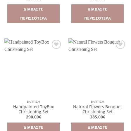
ΔΙΑΒΆΣΤΕ
ΔΙΑΒΆΣΤΕ
ΠΕΡΙΣΣΌΤΕΡΑ
ΠΕΡΙΣΣΌΤΕΡΑ
Πρόσθήκη
Πρόσθήκη
στην
στην
λίστα
λίστα
επιθυμιών
επιθυμιών
ΒΑΠΤΙΣΗ
ΒΑΠΤΙΣΗ
Handpainted ToyBox
Natural Flowers Bouquet
Christening Set
Christening Set
290.00
€
385.00
€
ΔΙΑΒΆΣΤΕ
ΔΙΑΒΆΣΤΕ