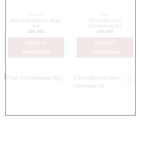
ΒΑΠΤΙΣΗ
ΑΓΌΡΙ
Macrame Flowers Beige
Christmas Plexi
Set
Christening Set
285.00
€
345.00
€
ΔΙΑΒΆΣΤΕ
ΔΙΑΒΆΣΤΕ
ΠΕΡΙΣΣΌΤΕΡΑ
ΠΕΡΙΣΣΌΤΕΡΑ
Πρόσθήκη
Πρόσθήκη
στην
στην
λίστα
λίστα
επιθυμιών
επιθυμιών