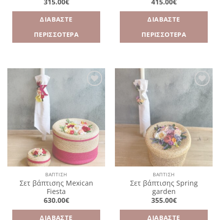
315.00
€
415.00
€
ΔΙΑΒΆΣΤΕ
ΔΙΑΒΆΣΤΕ
ΠΕΡΙΣΣΌΤΕΡΑ
ΠΕΡΙΣΣΌΤΕΡΑ
Πρόσθήκη
Πρόσθήκη
στην
στην
λίστα
λίστα
επιθυμιών
επιθυμιών
ΒΑΠΤΙΣΗ
ΒΑΠΤΙΣΗ
Σετ βάπτισης Mexican
Σετ βάπτισης Spring
Fiesta
garden
630.00
€
355.00
€
ΔΙΑΒΆΣΤΕ
ΔΙΑΒΆΣΤΕ