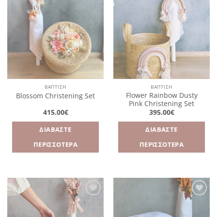
Πρόσθήκη
Πρόσθήκη
στην
στην
λίστα
λίστα
επιθυμιών
επιθυμιών
ΒΑΠΤΙΣΗ
ΒΑΠΤΙΣΗ
Flower Rainbow Dusty
Blossom Christening Set
Pink Christening Set
415.00
€
395.00
€
ΔΙΑΒΆΣΤΕ
ΔΙΑΒΆΣΤΕ
ΠΕΡΙΣΣΌΤΕΡΑ
ΠΕΡΙΣΣΌΤΕΡΑ
Πρόσθήκη
Πρόσθήκη
στην
στην
λίστα
λίστα