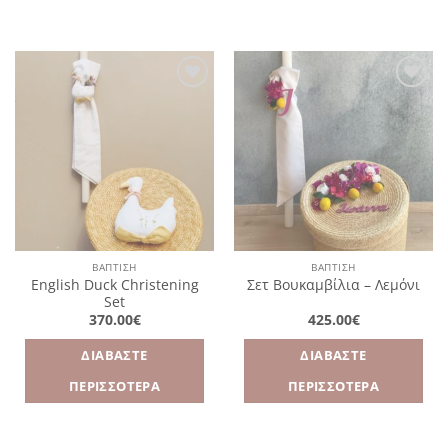
Πρόσθήκη
Πρόσθήκη
στην
στην
λίστα
λίστα
επιθυμιών
επιθυμιών
ΒΑΠΤΙΣΗ
ΒΑΠΤΙΣΗ
English Duck Christening
Σετ Βουκαμβίλια – Λεμόνι
Set
370.00
€
425.00
€
ΔΙΑΒΆΣΤΕ
ΔΙΑΒΆΣΤΕ
ΠΕΡΙΣΣΌΤΕΡΑ
ΠΕΡΙΣΣΌΤΕΡΑ