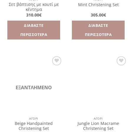
Σετ βάπτισης με κουτί με
Mint Christening Set
κέντημα
310.00
€
305.00
€
ΔΙΑΒΆΣΤΕ
ΔΙΑΒΆΣΤΕ
ΠΕΡΙΣΣΌΤΕΡΑ
ΠΕΡΙΣΣΌΤΕΡΑ
Πρόσθήκη
Πρόσθήκη
στην
στην
λίστα
λίστα
επιθυμιών
επιθυμιών
ΕΞΑΝΤΛΗΜΈΝΟ
ΑΓΌΡΙ
ΑΓΌΡΙ
Beige Handpainted
Jungle Lion Macrame
Christening Set
Christening Set