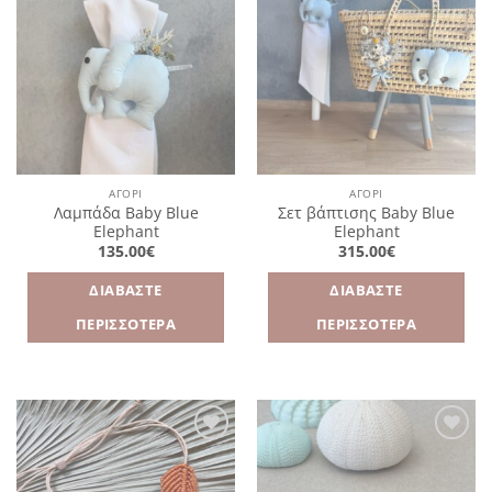
Πρόσθήκη
Πρόσθήκη
στην
στην
λίστα
λίστα
επιθυμιών
επιθυμιών
ΑΓΌΡΙ
ΑΓΌΡΙ
Λαμπάδα Baby Blue
Σετ βάπτισης Baby Blue
Elephant
Elephant
135.00
€
315.00
€
ΔΙΑΒΆΣΤΕ
ΔΙΑΒΆΣΤΕ
ΠΕΡΙΣΣΌΤΕΡΑ
ΠΕΡΙΣΣΌΤΕΡΑ
Πρόσθήκη
Πρόσθήκη
στην
στην
λίστα
λίστα