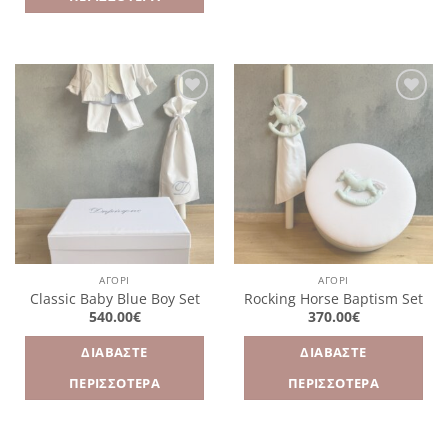
Πρόσθήκη
Πρόσθήκη
στην
στην
λίστα
λίστα
επιθυμιών
επιθυμιών
ΑΓΌΡΙ
ΑΓΌΡΙ
Classic Baby Blue Boy Set
Rocking Horse Baptism Set
540.00
€
370.00
€
ΔΙΑΒΆΣΤΕ
ΔΙΑΒΆΣΤΕ
ΠΕΡΙΣΣΌΤΕΡΑ
ΠΕΡΙΣΣΌΤΕΡΑ