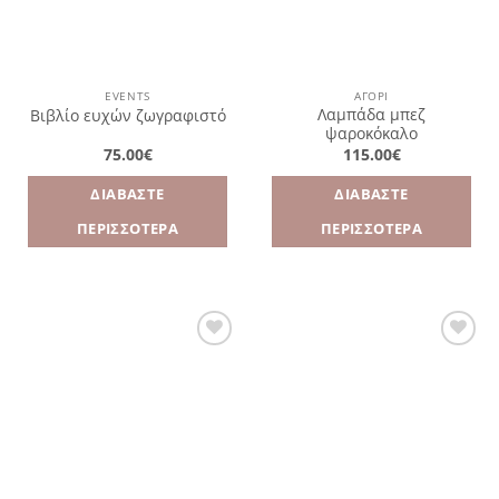
EVENTS
ΑΓΌΡΙ
Λαμπάδα μπεζ
Βιβλίο ευχών ζωγραφιστό
ψαροκόκαλο
75.00
€
115.00
€
ΔΙΑΒΆΣΤΕ
ΔΙΑΒΆΣΤΕ
ΠΕΡΙΣΣΌΤΕΡΑ
ΠΕΡΙΣΣΌΤΕΡΑ
Πρόσθήκη
Πρόσθήκη
στην
στην
λίστα
λίστα
επιθυμιών
επιθυμιών