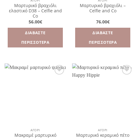
ΑΓΌΡΙ
ΑΓΌΡΙ
Μαρτυρικό βραχιόλι
Μαρτυρικό βραχιόλι –
ελαστικό D38 – Celfie and
Celfie and Co
Co
56.00
€
76.00
€
ΔΙΑΒΆΣΤΕ
ΔΙΑΒΆΣΤΕ
ΠΕΡΙΣΣΌΤΕΡΑ
ΠΕΡΙΣΣΌΤΕΡΑ
Πρόσθήκη
Πρόσθήκη
στην
στην
λίστα
λίστα
επιθυμιών
επιθυμιών
ΑΓΌΡΙ
ΑΓΌΡΙ
Μακραμέ μαρτυρικό
Μαρτυρικό κεραμικό πέτο