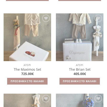
Πρόσθήκη
Πρόσθήκη
στην
στην
λίστα
λίστα
επιθυμιών
επιθυμιών
ΑΓΌΡΙ
ΑΓΌΡΙ
The Maximos Set
The Brian Set
725.00
€
405.00
€
ΠΡΟΣΘΉΚΗ ΣΤΟ ΚΑΛΆΘΙ
ΠΡΟΣΘΉΚΗ ΣΤΟ ΚΑΛΆΘΙ
Πρόσθήκη
Πρόσθήκη