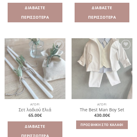
ΔΙΑΒΆΣΤΕ
ΔΙΑΒΆΣΤΕ
ΠΕΡΙΣΣΌΤΕΡΑ
ΠΕΡΙΣΣΌΤΕΡΑ
Πρόσθήκη
Πρόσθήκη
στην
στην
λίστα
λίστα
επιθυμιών
επιθυμιών
ΑΓΌΡΙ
ΑΓΌΡΙ
Σετ λαδιού Ελιά
The Best Man Boy Set
65.00
€
430.00
€
ΠΡΟΣΘΉΚΗ ΣΤΟ ΚΑΛΆΘΙ
ΔΙΑΒΆΣΤΕ
ΠΕΡΙΣΣΌΤΕΡΑ