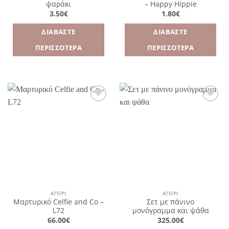
ψαράκι
– Happy Hippie
3.50
€
1.80
€
ΔΙΑΒΆΣΤΕ
ΔΙΑΒΆΣΤΕ
ΠΕΡΙΣΣΌΤΕΡΑ
ΠΕΡΙΣΣΌΤΕΡΑ
Πρόσθήκη
Πρόσθήκη
στην
στην
λίστα
λίστα
επιθυμιών
επιθυμιών
ΑΓΌΡΙ
ΑΓΌΡΙ
Μαρτυρικό Celfie and Co –
Σετ με πάνινο
L72
μονόγραμμα και ψάθα
66.00
€
325.00
€