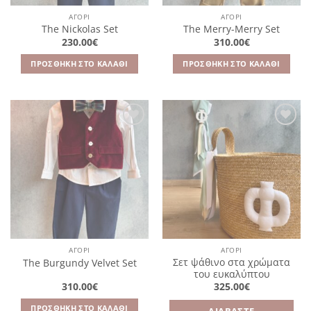
ΑΓΌΡΙ
ΑΓΌΡΙ
The Nickolas Set
The Merry-Merry Set
230.00
€
310.00
€
ΠΡΟΣΘΉΚΗ ΣΤΟ ΚΑΛΆΘΙ
ΠΡΟΣΘΉΚΗ ΣΤΟ ΚΑΛΆΘΙ
Πρόσθήκη
Πρόσθήκη
στην
στην
λίστα
λίστα
επιθυμιών
επιθυμιών
ΑΓΌΡΙ
ΑΓΌΡΙ
Σετ ψάθινο στα χρώματα
The Burgundy Velvet Set
του ευκαλύπτου
310.00
€
325.00
€
ΠΡΟΣΘΉΚΗ ΣΤΟ ΚΑΛΆΘΙ