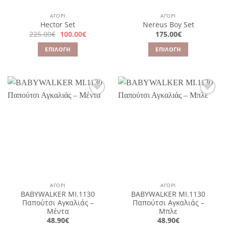
στη
ΑΓΌΡΙ
ΑΓΌΡΙ
σελίδα
Hector Set
Nereus Boy Set
του
Original
Η
225.00
€
100.00
€
175.00
€
price
τρέχουσα
προϊόντος
was:
τιμή
ΕΠΙΛΟΓΉ
ΕΠΙΛΟΓΉ
225.00€.
είναι:
100.00€.
Αυτό
Αυτό
το
το
προϊόν
προϊόν
έχει
έχει
Πρόσθήκη
Πρόσθήκη
πολλαπλές
πολλαπλές
στην
στην
παραλλαγές.
παραλλαγές.
λίστα
λίστα
επιθυμιών
επιθυμιών
Οι
Οι
επιλογές
επιλογές
μπορούν
μπορούν
να
να
επιλεγούν
επιλεγούν
στη
στη
ΑΓΌΡΙ
ΑΓΌΡΙ
σελίδα
σελίδα
BABYWALKER MI.1130
BABYWALKER MI.1130
του
του
Παπούτσι Αγκαλιάς –
Παπούτσι Αγκαλιάς –
προϊόντος
προϊόντος
Μέντα
Μπλε
48.90
€
48.90
€