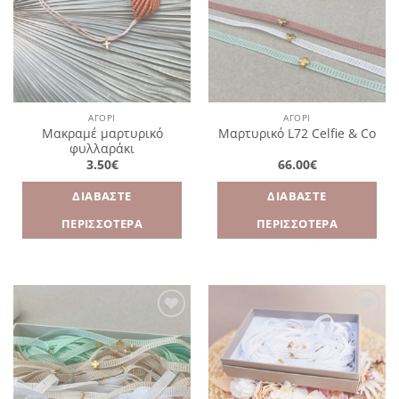
επιθυμιών
επιθυμιών
ΑΓΌΡΙ
ΑΓΌΡΙ
Μακραμέ μαρτυρικό
Μαρτυρικό L72 Celfie & Co
φυλλαράκι
3.50
€
66.00
€
ΔΙΑΒΆΣΤΕ
ΔΙΑΒΆΣΤΕ
ΠΕΡΙΣΣΌΤΕΡΑ
ΠΕΡΙΣΣΌΤΕΡΑ
Πρόσθήκη
Πρόσθήκη
στην
στην
λίστα
λίστα
επιθυμιών
επιθυμιών