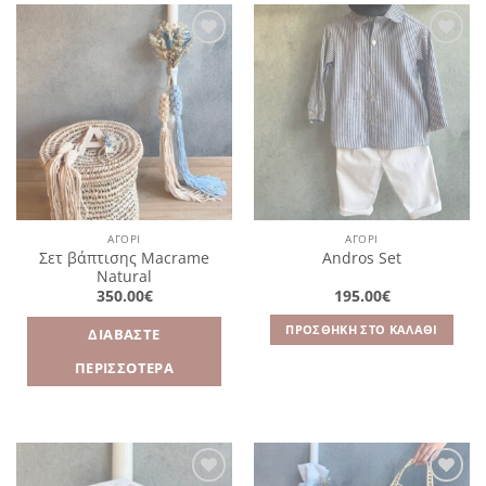
Πρόσθήκη
Πρόσθήκη
στην
στην
λίστα
λίστα
επιθυμιών
επιθυμιών
ΑΓΌΡΙ
ΑΓΌΡΙ
Σετ βάπτισης Macrame
Andros Set
Natural
350.00
€
195.00
€
ΠΡΟΣΘΉΚΗ ΣΤΟ ΚΑΛΆΘΙ
ΔΙΑΒΆΣΤΕ
ΠΕΡΙΣΣΌΤΕΡΑ