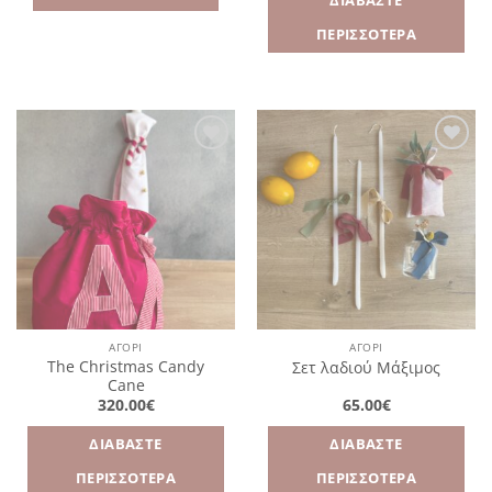
ΔΙΑΒΆΣΤΕ
ΠΕΡΙΣΣΌΤΕΡΑ
Πρόσθήκη
Πρόσθήκη
στην
στην
λίστα
λίστα
επιθυμιών
επιθυμιών
ΑΓΌΡΙ
ΑΓΌΡΙ
The Christmas Candy
Σετ λαδιού Μάξιμος
Cane
320.00
€
65.00
€
ΔΙΑΒΆΣΤΕ
ΔΙΑΒΆΣΤΕ
ΠΕΡΙΣΣΌΤΕΡΑ
ΠΕΡΙΣΣΌΤΕΡΑ