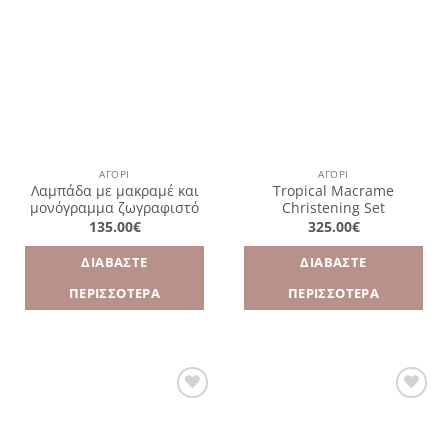
Πρόσθήκη
Πρόσθήκη
στην
στην
λίστα
λίστα
επιθυμιών
επιθυμιών
ΑΓΌΡΙ
ΑΓΌΡΙ
Λαμπάδα με μακραμέ και
Tropical Macrame
μονόγραμμα ζωγραφιστό
Christening Set
135.00
€
325.00
€
ΔΙΑΒΆΣΤΕ
ΔΙΑΒΆΣΤΕ
ΠΕΡΙΣΣΌΤΕΡΑ
ΠΕΡΙΣΣΌΤΕΡΑ
Πρόσθήκη
Πρόσθήκη
στην
στην
λίστα
λίστα