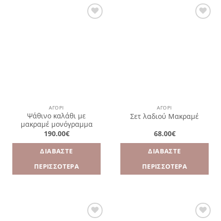
Πρόσθήκη
Πρόσθήκη
στην
στην
λίστα
λίστα
επιθυμιών
επιθυμιών
ΑΓΌΡΙ
ΑΓΌΡΙ
Ψάθινο καλάθι με
Σετ λαδιού Μακραμέ
μακραμέ μονόγραμμα
190.00
€
68.00
€
ΔΙΑΒΆΣΤΕ
ΔΙΑΒΆΣΤΕ
ΠΕΡΙΣΣΌΤΕΡΑ
ΠΕΡΙΣΣΌΤΕΡΑ