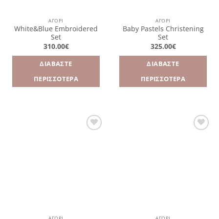
ΑΓΌΡΙ
ΑΓΌΡΙ
White&Blue Embroidered
Baby Pastels Christening
Set
Set
310.00
€
325.00
€
ΔΙΑΒΆΣΤΕ
ΔΙΑΒΆΣΤΕ
ΠΕΡΙΣΣΌΤΕΡΑ
ΠΕΡΙΣΣΌΤΕΡΑ
Πρόσθήκη
Πρόσθήκη
στην
στην
λίστα
λίστα
επιθυμιών
επιθυμιών
ΑΓΌΡΙ
ΑΓΌΡΙ