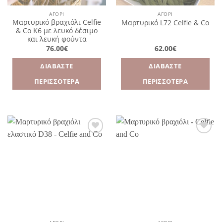
ΑΓΌΡΙ
ΑΓΌΡΙ
Μαρτυρικό βραχιόλι Celfie
Μαρτυρικό L72 Celfie & Co
& Co Κ6 με λευκό δέσιμο
και λευκή φούντα
76.00
€
62.00
€
ΔΙΑΒΆΣΤΕ
ΔΙΑΒΆΣΤΕ
ΠΕΡΙΣΣΌΤΕΡΑ
ΠΕΡΙΣΣΌΤΕΡΑ
Πρόσθήκη
Πρόσθήκη
στην
στην
λίστα
λίστα
επιθυμιών
επιθυμιών