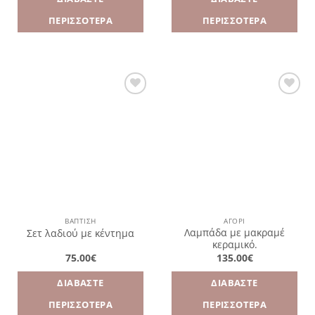
ΠΕΡΙΣΣΌΤΕΡΑ
ΠΕΡΙΣΣΌΤΕΡΑ
Πρόσθήκη
Πρόσθήκη
στην
στην
λίστα
λίστα
επιθυμιών
επιθυμιών
ΒΑΠΤΙΣΗ
ΑΓΌΡΙ
Λαμπάδα με μακραμέ
Σετ λαδιού με κέντημα
κεραμικό.
75.00
€
135.00
€
ΔΙΑΒΆΣΤΕ
ΔΙΑΒΆΣΤΕ
ΠΕΡΙΣΣΌΤΕΡΑ
ΠΕΡΙΣΣΌΤΕΡΑ