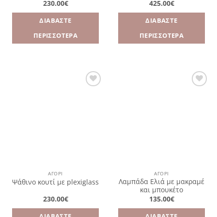
230.00
€
425.00
€
ΔΙΑΒΆΣΤΕ
ΔΙΑΒΆΣΤΕ
ΠΕΡΙΣΣΌΤΕΡΑ
ΠΕΡΙΣΣΌΤΕΡΑ
Πρόσθήκη
Πρόσθήκη
στην
στην
λίστα
λίστα
επιθυμιών
επιθυμιών
ΑΓΌΡΙ
ΑΓΌΡΙ
Λαμπάδα Ελιά με μακραμέ
Ψάθινο κουτί με plexiglass
και μπουκέτο
230.00
€
135.00
€
ΔΙΑΒΆΣΤΕ
ΔΙΑΒΆΣΤΕ