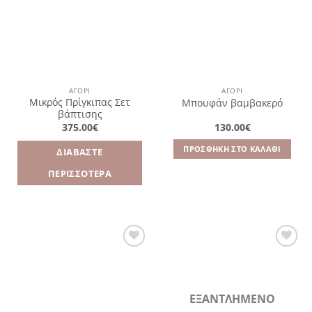
επιθυμιών
επιθυμιών
ΑΓΌΡΙ
ΑΓΌΡΙ
Μικρός Πρίγκιπας Σετ
Μπουφάν βαμβακερό
βάπτισης
375.00
€
130.00
€
ΠΡΟΣΘΉΚΗ ΣΤΟ ΚΑΛΆΘΙ
ΔΙΑΒΆΣΤΕ
ΠΕΡΙΣΣΌΤΕΡΑ
Πρόσθήκη
Πρόσθήκη
στην
στην
λίστα
λίστα
επιθυμιών
επιθυμιών
ΕΞΑΝΤΛΗΜΈΝΟ