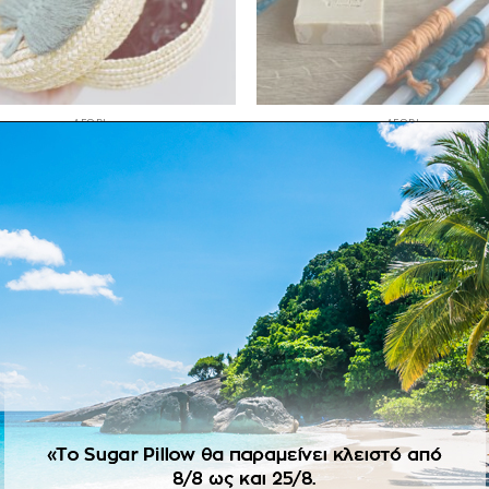
ΑΓΌΡΙ
ΑΓΌΡΙ
ι μαρτυρικών με μακραμέ φύλλα
Σετ λαδιού Μακραμέ
65.00
€
68.00
€
ΔΙΑΒΆΣΤΕ ΠΕΡΙΣΣΌΤΕΡΑ
ΔΙΑΒΆΣΤΕ ΠΕΡΙΣΣΌΤΕΡ
Πρόσθήκη
Πρ
στην λίστα
στ
επιθυμιών
επ