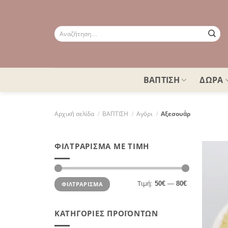
Μετάβαση
στο
περιεχόμενο
Αναζήτηση
για:
ΒΑΠΤΙΣΗ
ΔΩΡΑ
Αρχική σελίδα
/
ΒΑΠΤΙΣΗ
/
Αγόρι
/
Αξεσουάρ
ΦΙΛΤΡΆΡΙΣΜΑ ΜΕ ΤΙΜΉ
Ελάχιστη
Μέγιστη
Τιμή:
50€
—
80€
ΦΙΛΤΡΆΡΙΣΜΑ
τιμή
τιμή
ΚΑΤΗΓΟΡΊΕΣ ΠΡΟΪΌΝΤΩΝ