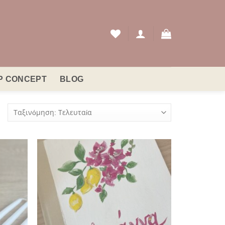
P CONCEPT
BLOG
Sorted
by
latest
όσθήκη
Πρόσθήκη
ην λίστα
στην λίστα
ιθυμιών
επιθυμιών