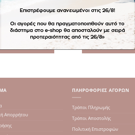
ΑΓΌΡΙ
ΑΓΌΡΙ
διά Νονάς-Νονού Ζωγραφιστή
Σετ λαδιού Μπλε Γκρι
55.00
€
68.00
€
ΔΙΑΒΆΣΤΕ ΠΕΡΙΣΣΌΤΕΡΑ
ΔΙΑΒΆΣΤΕ ΠΕΡΙΣΣΌΤΕΡ
ΙΜΑ
ΠΛΗΡΟΦΟΡΊΕΣ ΑΓΟΡΏΝ
α
Τρόποι Πληρωμής
κή Απορρήτου
Τρόποι Αποστολής
ρήσης
Πολιτική Επιστροφών