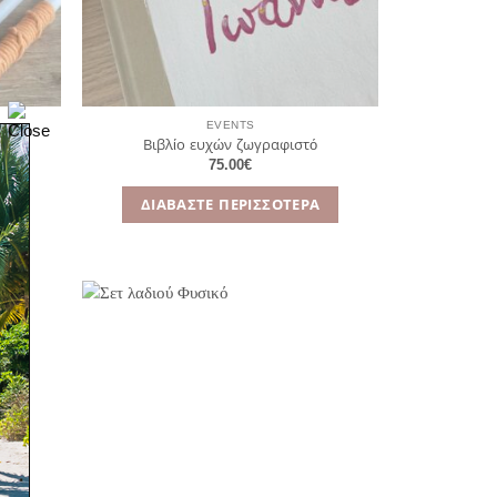
EVENTS
Βιβλίο ευχών ζωγραφιστό
75.00
€
Α
ΔΙΑΒΆΣΤΕ ΠΕΡΙΣΣΌΤΕΡΑ
όσθήκη
Πρόσθήκη
ην λίστα
στην λίστα
ιθυμιών
επιθυμιών