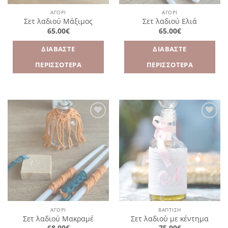
ΑΓΌΡΙ
ΑΓΌΡΙ
Σετ λαδιού Μάξιμος
Σετ λαδιού Ελιά
65.00
€
65.00
€
ΔΙΑΒΆΣΤΕ
ΔΙΑΒΆΣΤΕ
ΠΕΡΙΣΣΌΤΕΡΑ
ΠΕΡΙΣΣΌΤΕΡΑ
Πρόσθήκη
Πρόσθήκη
στην
στην
λίστα
λίστα
επιθυμιών
επιθυμιών
ΑΓΌΡΙ
ΒΑΠΤΙΣΗ
Σετ λαδιού Μακραμέ
Σετ λαδιού με κέντημα
68.00
€
75.00
€