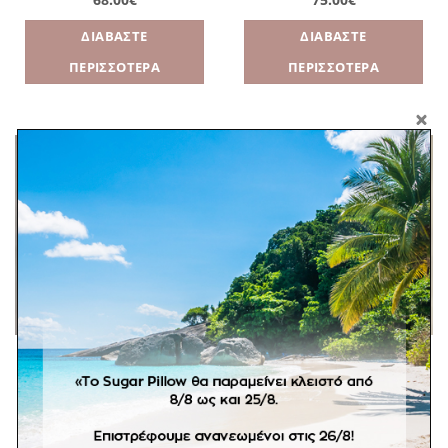
ΔΙΑΒΆΣΤΕ
ΔΙΑΒΆΣΤΕ
ΠΕΡΙΣΣΌΤΕΡΑ
ΠΕΡΙΣΣΌΤΕΡΑ
Πρόσθήκη
Πρόσθήκη
στην
στην
λίστα
λίστα
επιθυμιών
επιθυμιών
ΑΓΌΡΙ
ΑΓΌΡΙ
Σετ λαδιού Μπλε Γκρι
Σετ λαδιού Φυσικό
68.00
€
65.00
€
ΔΙΑΒΆΣΤΕ
ΔΙΑΒΆΣΤΕ