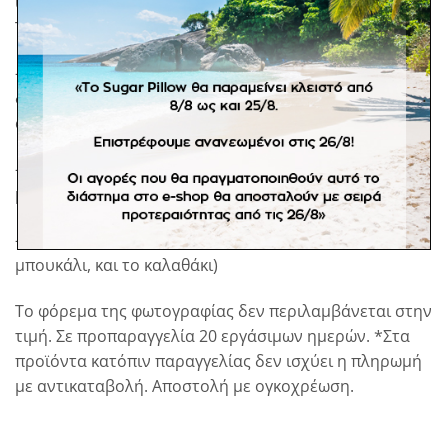
ψάθα είναι ελληνικής παραγωγής, 100% χειροποίητη.
Το σετ περιλαμβάνει:
-Ψάθινο κουτί βάπτισης στρογγυλό με ζωγραφική
διακόσμηση λουλούδια και διακριτικό μονόγραμμα
στο καπάκι.
-Λαμπάδα με ψάθινη βεντάλια με ζωγραφιστό
μονόγραμμα και λουλούδια.
-Σετ λαδιού. (ενδέχεται να είναι διαφορετικό το
μπουκάλι, και το καλαθάκι)
Το φόρεμα της φωτογραφίας δεν περιλαμβάνεται στην
τιμή. Σε προπαραγγελία 20 εργάσιμων ημερών. *Στα
προϊόντα κατόπιν παραγγελίας δεν ισχύει η πληρωμή
με αντικαταβολή. Αποστολή με ογκοχρέωση.