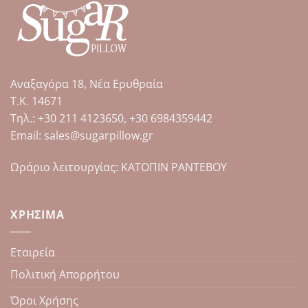
πολλαπλές
παραλλαγές.
Οι
επιλογές
μπορούν
Αναξαγόρα 18, Νέα Ερυθραία
να
επιλεγούν
Τ.Κ. 14671
στη
Tηλ.: +30 211 4123650, +30 6984359442
σελίδα
Email: sales@sugarpillow.gr
του
προϊόντος
Ωράριο λειτουργίας: ΚΑΤΟΠΙΝ ΡΑΝΤΕΒΟΥ
ΧΡΉΣΙΜΑ
Εταιρεία
Πολιτική Απορρήτου
Όροι Χρήσης