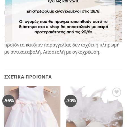
-Λαμπάδα με ψάθινη βεντάλια με ζωγραφιστό
μονόγραμμα και ηλίανθους.
-Καπέλο ζωγραφιστό με κορδέλα
*Σε προπαραγγελία 20 εργάσιμων ημερών. *Στα
προϊόντα κατόπιν παραγγελίας δεν ισχύει η πληρωμή
με αντικαταβολή. Αποστολή με ογκοχρέωση.
ΣΧΕΤΙΚΆ ΠΡΟΪΌΝΤΑ
-56%
-70%
Πρόσθήκη
Πρόσθήκη
στην
στην
λίστα
λίστα
επιθυμιών
επιθυμιών