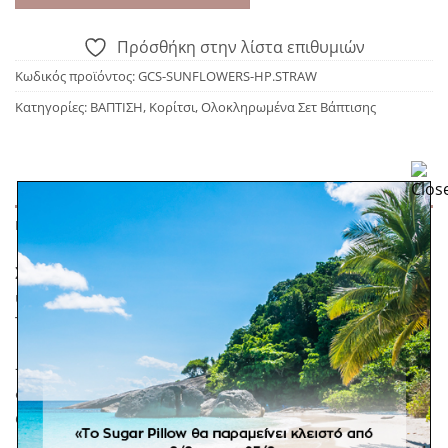
Πρόσθήκη στην λίστα επιθυμιών
Κωδικός προϊόντος:
GCS-SUNFLOWERS-HP.STRAW
Κατηγορίες:
ΒΑΠΤΙΣΗ
,
Κορίτσι
,
Ολοκληρωμένα Σετ Βάπτισης
ΠΕΡΙΓΡΑΦΉ
Σετ βάπτισης με ζωγραφική διακόσμηση σε ψάθα. Η
ψάθα είναι ελληνικής παραγωγής, 100% χειροποίητη.
Το σετ περιλαμβάνει:
-Ψάθινο κουτί βάπτισης στρογγυλό με ζωγραφική
διακόσμηση ηλίανθους και διακριτική δαντέλα με
φιόγκο στο καπάκι.