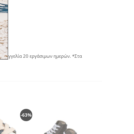
παραγγελία 20 εργάσιμων ημερών. *Στα
-63%
όσθήκη
Πρόσθήκη
στην
στην
λίστα
λίστα
ιθυμιών
επιθυμιών