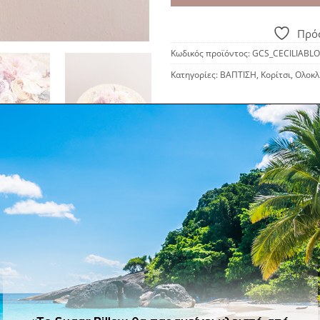
Πρόσ
Κωδικός προϊόντος:
GCS_CECILIABL
Κατηγορίες:
ΒΑΠΤΙΣΗ
,
Κορίτσι
,
Ολοκλ
ΠΕΡΙΓΡΑΦΉ
ia! To σετ περιλαμβάνει:
υλούδια . Ψάθινο καπέλο με διακοσμητικά λουλούδια και τούλι
η από διακοσμητικά λουλούδια
λινο μονόγραμμα και διακοσμητικά λουλούδια