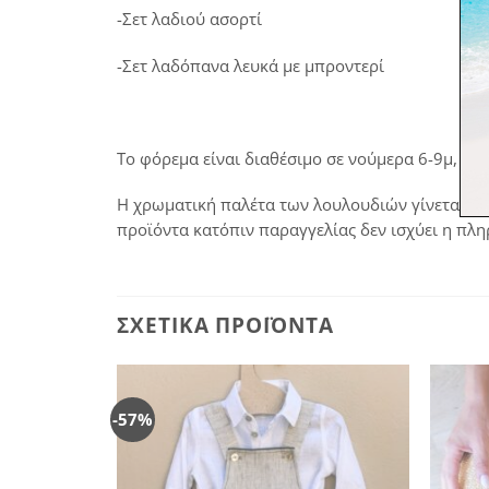
-Σετ λαδιού ασορτί
-Σετ λαδόπανα λευκά με μπροντερί
Το φόρεμα είναι διαθέσιμο σε νούμερα 6-9μ, 9-1
Η χρωματική παλέτα των λουλουδιών γίνεται π
προϊόντα κατόπιν παραγγελίας δεν ισχύει η πλ
ΣΧΕΤΙΚΆ ΠΡΟΪΌΝΤΑ
-57%
Πρόσθήκη
Πρόσθήκη
στην
στην
λίστα
λίστα
επιθυμιών
επιθυμιών