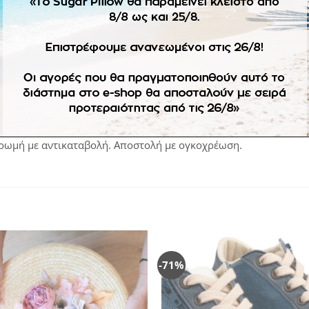
2μ, 12-18μ, 2ετών.
ροσωποποιημένη στην χρωματική παλέτα της βάπτισης. Σε προ
ηρωμή με αντικαταβολή. Αποστολή με ογκοχρέωση.
-71%
Πρόσθήκη
Πρ
στην
λίστα
επιθυμιών
επ