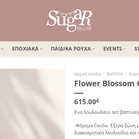
ΕΠΟΧΙΑΚΑ
ΠΑΙΔΙΚΑ ΡΟΥΧΑ
EVENTS
S
Αρχική σελίδα
/
ΒΑΠΤΙΣΗ
/
Κορίτ
Flower Blossom C
Πρόσθήκη
στην
λίστα
615.00
€
επιθυμιών
Ένα λουλουδάτο σετ βάπτισης 
-Φόρεμα Cecilia Έξτρα ζώνη 
διακοσμητικά λουλούδια και 