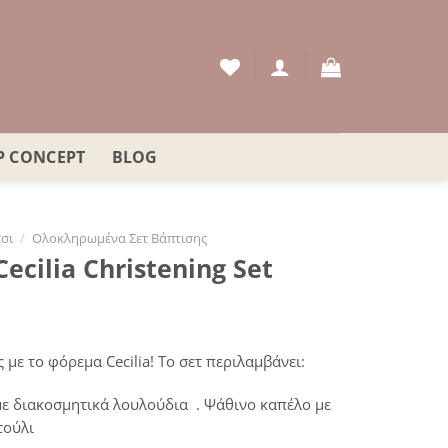
P CONCEPT
BLOG
σι
/
Ολοκληρωμένα Σετ Βάπτισης
ecilia Christening Set
με το φόρεμα Cecilia! To σετ περιλαμβάνει:
με διακοσμητικά λουλούδια . Ψάθινο καπέλο με
τούλι