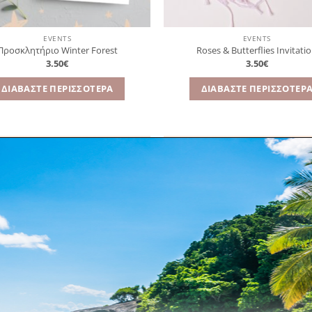
EVENTS
EVENTS
Προσκλητήριο Winter Forest
Roses & Butterflies Invitati
3.50
€
3.50
€
ΔΙΑΒΆΣΤΕ ΠΕΡΙΣΣΌΤΕΡΑ
ΔΙΑΒΆΣΤΕ ΠΕΡΙΣΣΌΤΕΡ
Πρόσθήκη
Πρ
στην
λίστα
επιθυμιών
επ