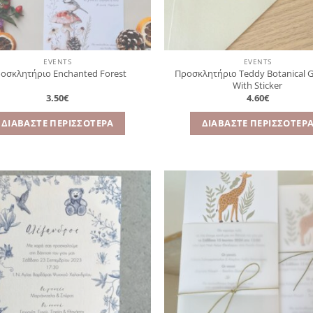
EVENTS
EVENTS
Προσκλητήριο Teddy Botanical 
οσκλητήριο Enchanted Forest
With Sticker
3.50
€
4.60
€
ΔΙΑΒΆΣΤΕ ΠΕΡΙΣΣΌΤΕΡΑ
ΔΙΑΒΆΣΤΕ ΠΕΡΙΣΣΌΤΕΡ
Πρόσθήκη
Πρ
στην
λίστα
επιθυμιών
επ