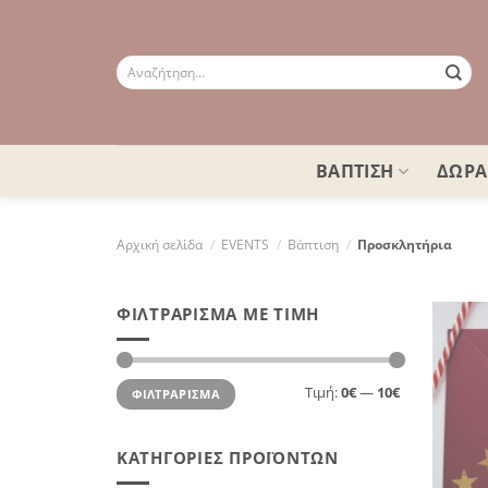
Μετάβαση
στο
περιεχόμενο
Αναζήτηση
για:
ΒΑΠΤΙΣΗ
ΔΩΡΑ
Αρχική σελίδα
/
EVENTS
/
Βάπτιση
/
Προσκλητήρια
ΦΙΛΤΡΆΡΙΣΜΑ ΜΕ ΤΙΜΉ
Ελάχιστη
Μέγιστη
Τιμή:
0€
—
10€
ΦΙΛΤΡΆΡΙΣΜΑ
τιμή
τιμή
ΚΑΤΗΓΟΡΊΕΣ ΠΡΟΪΌΝΤΩΝ