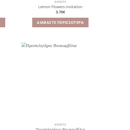
EVENTS
Lemon Flowers Invitation
3.70
€
Α
ΔΙΑΒΆΣΤΕ ΠΕΡΙΣΣΌΤΕΡΑ
όσθήκη
Πρόσθήκη
στην
στην
λίστα
λίστα
ιθυμιών
επιθυμιών
EVENTS
Προσκλητήριο Βουκαμβίλια