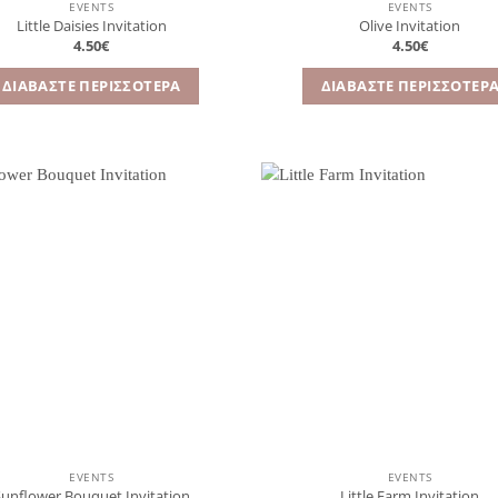
EVENTS
EVENTS
Little Daisies Invitation
Olive Invitation
4.50
€
4.50
€
ΔΙΑΒΆΣΤΕ ΠΕΡΙΣΣΌΤΕΡΑ
ΔΙΑΒΆΣΤΕ ΠΕΡΙΣΣΌΤΕΡ
Πρόσθήκη
Πρ
στην
λίστα
επιθυμιών
επ
EVENTS
EVENTS
Sunflower Bouquet Invitation
Little Farm Invitation