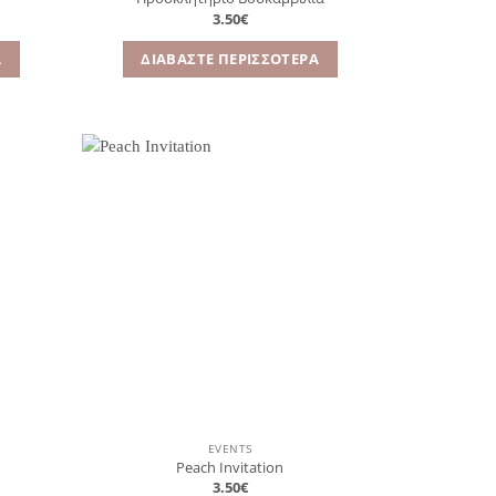
3.50
€
Α
ΔΙΑΒΆΣΤΕ ΠΕΡΙΣΣΌΤΕΡΑ
όσθήκη
Πρόσθήκη
στην
στην
λίστα
λίστα
ιθυμιών
επιθυμιών
EVENTS
Peach Invitation
3.50
€