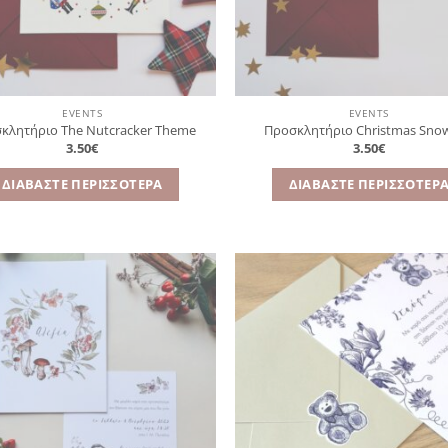
EVENTS
EVENTS
κλητήριο The Nutcracker Theme
Προσκλητήριο Christmas Snow
3.50
€
3.50
€
ΔΙΑΒΆΣΤΕ ΠΕΡΙΣΣΌΤΕΡΑ
ΔΙΑΒΆΣΤΕ ΠΕΡΙΣΣΌΤΕΡ
Πρόσθήκη
Πρ
στην
λίστα
επιθυμιών
επ