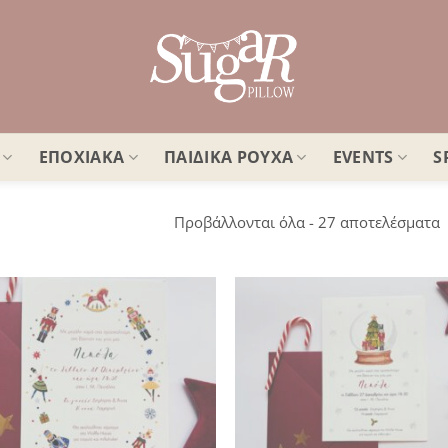
ΕΠΟΧΙΑΚΑ
ΠΑΙΔΙΚΑ ΡΟΥΧΑ
EVENTS
S
S
Προβάλλονται όλα - 27 αποτελέσματα
b
l
Πρόσθήκη
Πρ
στην
λίστα
επιθυμιών
επ