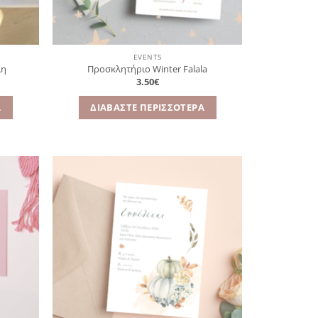
EVENTS
λη
Προσκλητήριο Winter Falala
3.50
€
Α
ΔΙΑΒΆΣΤΕ ΠΕΡΙΣΣΌΤΕΡΑ
όσθήκη
Πρόσθήκη
στην
στην
λίστα
λίστα
ιθυμιών
επιθυμιών