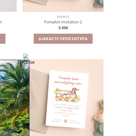
EVENTS
on
Pumpkin Invitation 2
3.50
€
Α
ΔΙΑΒΆΣΤΕ ΠΕΡΙΣΣΌΤΕΡΑ
όσθήκη
Πρόσθήκη
στην
στην
λίστα
λίστα
ιθυμιών
επιθυμιών