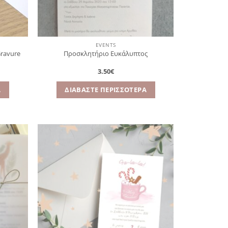
EVENTS
Gravure
Προσκλητήριο Ευκάλυπτος
3.50
€
Α
ΔΙΑΒΆΣΤΕ ΠΕΡΙΣΣΌΤΕΡΑ
όσθήκη
Πρόσθήκη
στην
στην
λίστα
λίστα
ιθυμιών
επιθυμιών