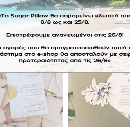
EVENTS
EVENTS
Pumpkin Invitation 1
Autumn Frame Invitation
3.50
€
3.50
€
ΔΙΑΒΆΣΤΕ ΠΕΡΙΣΣΌΤΕΡΑ
ΔΙΑΒΆΣΤΕ ΠΕΡΙΣΣΌΤΕΡ
Πρόσθήκη
Πρ
στην
λίστα
επιθυμιών
επ