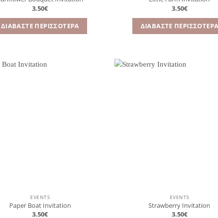
3.50
€
3.50
€
ΔΙΑΒΆΣΤΕ ΠΕΡΙΣΣΌΤΕΡΑ
ΔΙΑΒΆΣΤΕ ΠΕΡΙΣΣΌΤΕΡ
Πρόσθήκη
Πρ
στην
λίστα
επιθυμιών
επ
EVENTS
EVENTS
Paper Boat Invitation
Strawberry Invitation
3.50
€
3.50
€