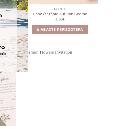
EVENTS
Προσκλητήριο Autumn Gnome
3.50
€
Α
ΔΙΑΒΆΣΤΕ ΠΕΡΙΣΣΌΤΕΡΑ
όσθήκη
Πρόσθήκη
στην
στην
λίστα
λίστα
ιθυμιών
επιθυμιών