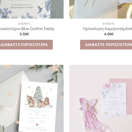
EVENTS
EVENTS
σκλητήριο Blue Outline Teddy
Πρόσκληση Καμηλοπάρδα
3.50
€
4.00
€
ΔΙΑΒΆΣΤΕ ΠΕΡΙΣΣΌΤΕΡΑ
ΔΙΑΒΆΣΤΕ ΠΕΡΙΣΣΌΤΕΡ
Πρόσθήκη
Πρ
στην
λίστα
επιθυμιών
επ