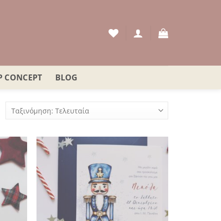
P CONCEPT
BLOG
orted
y
atest
όσθήκη
Πρόσθήκη
στην
στην
λίστα
λίστα
ιθυμιών
επιθυμιών