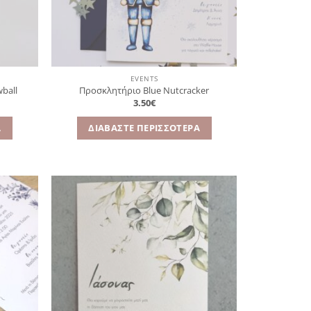
EVENTS
ball
Προσκλητήριο Blue Nutcracker
3.50
€
Α
ΔΙΑΒΆΣΤΕ ΠΕΡΙΣΣΌΤΕΡΑ
όσθήκη
Πρόσθήκη
στην
στην
λίστα
λίστα
ιθυμιών
επιθυμιών