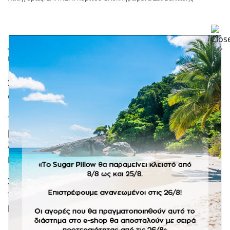
ΠΕΡΙΓΡΑΦΉ
Σετ βάπτισης με χειροποίητη ζωγραφική διακόσμηση
στο θέμα, τα χρώματα, το παραμύθι της βάπτισης!
Το σετ περιλαμβάνει ξύλινο τετράγωνο κουτί
βάπτισης ζωγραφιστό (καπάκι και μία πλευρά) και
λαμπάδα με διπλό ύφασμα και ξύλινο κοπτικό
μονόγραμμα με ασορτί ζωγραφική διακόσμηση.
Σε προπαραγγελία 20 εργάσιμων ημερών. *Σε
προϊόντα κατόπιν παραγγελίας δεν ισχύει η πληρωμή
με αντικαταβολή. Αποστολή με ογκοχρέωση.