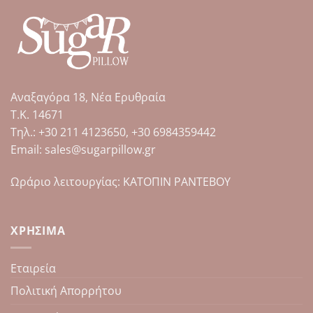
έχει
έχει
πολλαπλές
πολλαπλές
παραλλαγές.
παραλλαγές.
Οι
Οι
επιλογές
επιλογές
μπορούν
μπορούν
Αναξαγόρα 18, Νέα Ερυθραία
να
να
επιλεγούν
επιλεγούν
Τ.Κ. 14671
στη
στη
Tηλ.: +30 211 4123650, +30 6984359442
σελίδα
σελίδα
Email: sales@sugarpillow.gr
του
του
προϊόντος
προϊόντος
Ωράριο λειτουργίας: ΚΑΤΟΠΙΝ ΡΑΝΤΕΒΟΥ
ΧΡΉΣΙΜΑ
Εταιρεία
Πολιτική Απορρήτου