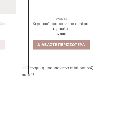
EVENTS
Κεραμική μπομπονιέρα mini pot
βάκι
τερακότα
6.80
€
Α
ΔΙΑΒΆΣΤΕ ΠΕΡΙΣΣΌΤΕΡΑ
όσθήκη
Πρόσθήκη
στην
στην
λίστα
λίστα
ιθυμιών
επιθυμιών