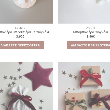
EVENTS
EVENTS
ονιέρα μπιζουτιέρα με φιογκάκι
Μπομπονιέρα φιογκάκι
3.60
€
3.90
€
ΔΙΑΒΆΣΤΕ ΠΕΡΙΣΣΌΤΕΡΑ
ΔΙΑΒΆΣΤΕ ΠΕΡΙΣΣΌΤΕΡ
Πρόσθήκη
Πρ
στην
λίστα
επιθυμιών
επ