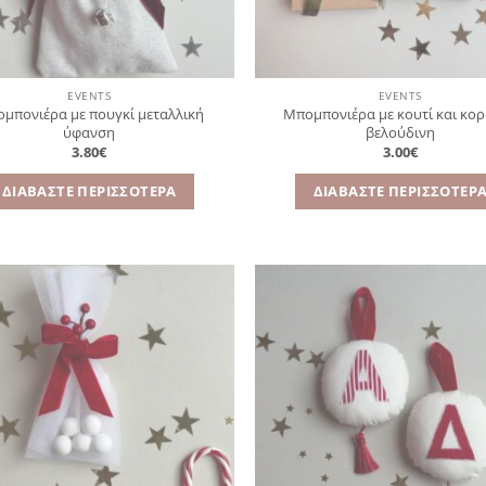
EVENTS
EVENTS
μπονιέρα με πουγκί μεταλλική
Μπομπονιέρα με κουτί και κο
ύφανση
βελούδινη
3.80
€
3.00
€
ΔΙΑΒΆΣΤΕ ΠΕΡΙΣΣΌΤΕΡΑ
ΔΙΑΒΆΣΤΕ ΠΕΡΙΣΣΌΤΕΡ
Πρόσθήκη
Πρ
στην
λίστα
επιθυμιών
επ