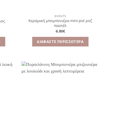
EVENTS
Κεραμική μπομπονιέρα mini pot ροζ
λος
παστέλ
6.80
€
Α
ΔΙΑΒΆΣΤΕ ΠΕΡΙΣΣΌΤΕΡΑ
όσθήκη
Πρόσθήκη
στην
στην
λίστα
λίστα
ιθυμιών
επιθυμιών