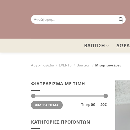
Μετάβαση
στο
περιεχόμενο
Αναζήτηση
για:
ΒΑΠΤΙΣΗ
ΔΩΡΑ
Αρχική σελίδα
/
EVENTS
/
Βάπτιση
/
Μπομπονιέρες
ΦΙΛΤΡΆΡΙΣΜΑ ΜΕ ΤΙΜΉ
Ελάχιστη
Μέγιστη
Τιμή:
0€
—
20€
ΦΙΛΤΡΆΡΙΣΜΑ
τιμή
τιμή
ΚΑΤΗΓΟΡΊΕΣ ΠΡΟΪΌΝΤΩΝ