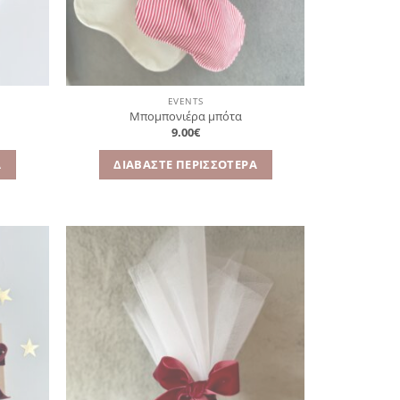
EVENTS
Μπομπονιέρα μπότα
9.00
€
Α
ΔΙΑΒΆΣΤΕ ΠΕΡΙΣΣΌΤΕΡΑ
όσθήκη
Πρόσθήκη
στην
στην
λίστα
λίστα
ιθυμιών
επιθυμιών