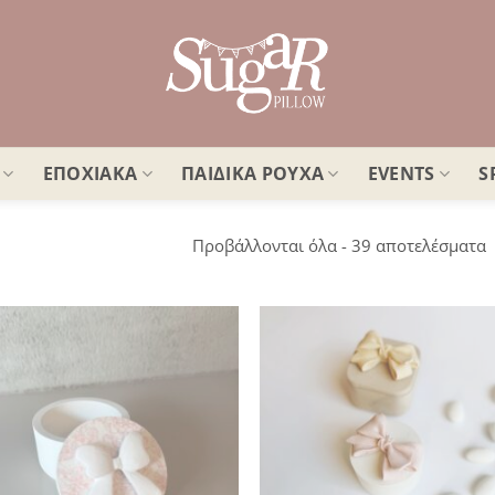
ΕΠΟΧΙΑΚΑ
ΠΑΙΔΙΚΑ ΡΟΥΧΑ
EVENTS
S
S
Προβάλλονται όλα - 39 αποτελέσματα
b
l
Πρόσθήκη
Πρ
στην
λίστα
επιθυμιών
επ