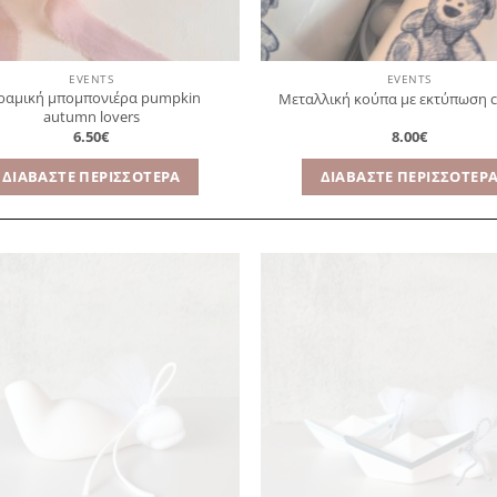
EVENTS
EVENTS
ραμική μπομπονιέρα pumpkin
Μεταλλική κούπα με εκτύπωση 
autumn lovers
6.50
€
8.00
€
ΔΙΑΒΆΣΤΕ ΠΕΡΙΣΣΌΤΕΡΑ
ΔΙΑΒΆΣΤΕ ΠΕΡΙΣΣΌΤΕΡ
Πρόσθήκη
Πρ
στην
λίστα
επιθυμιών
επ