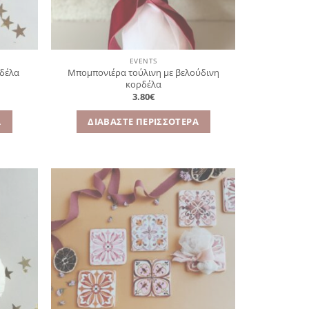
EVENTS
ρδέλα
Μπομπονιέρα τούλινη με βελούδινη
κορδέλα
3.80
€
Α
ΔΙΑΒΆΣΤΕ ΠΕΡΙΣΣΌΤΕΡΑ
όσθήκη
Πρόσθήκη
στην
στην
λίστα
λίστα
ιθυμιών
επιθυμιών