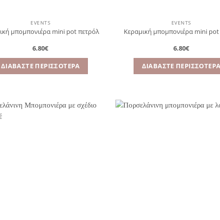
EVENTS
EVENTS
ική μπομπονιέρα mini pot πετρόλ
Κεραμική μπομπονιέρα mini pot
6.80
€
6.80
€
ΔΙΑΒΆΣΤΕ ΠΕΡΙΣΣΌΤΕΡΑ
ΔΙΑΒΆΣΤΕ ΠΕΡΙΣΣΌΤΕΡ
Πρόσθήκη
Πρ
στην
λίστα
επιθυμιών
επ