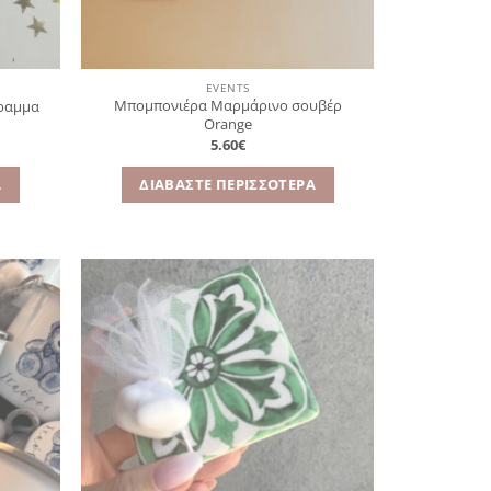
EVENTS
Μπομπονιέρα Μαρμάρινο σουβέρ
γραμμα
Orange
5.60
€
Α
ΔΙΑΒΆΣΤΕ ΠΕΡΙΣΣΌΤΕΡΑ
όσθήκη
Πρόσθήκη
στην
στην
λίστα
λίστα
ιθυμιών
επιθυμιών