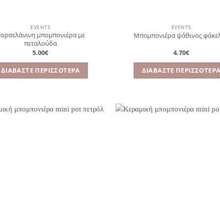
EVENTS
EVENTS
ορσελάνινη μπομπονιέρα με
Μπομπονιέρα ψάθινος φάκε
πεταλούδα
5.00
€
4.70
€
ΔΙΑΒΆΣΤΕ ΠΕΡΙΣΣΌΤΕΡΑ
ΔΙΑΒΆΣΤΕ ΠΕΡΙΣΣΌΤΕΡ
Πρόσθήκη
Πρ
στην
λίστα
επιθυμιών
επ