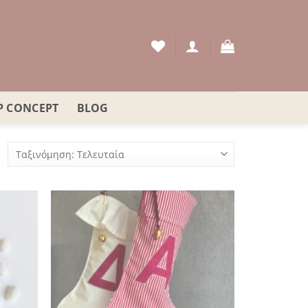
P CONCEPT
BLOG
orted
y
atest
όσθήκη
Πρόσθήκη
στην
στην
λίστα
λίστα
ιθυμιών
επιθυμιών