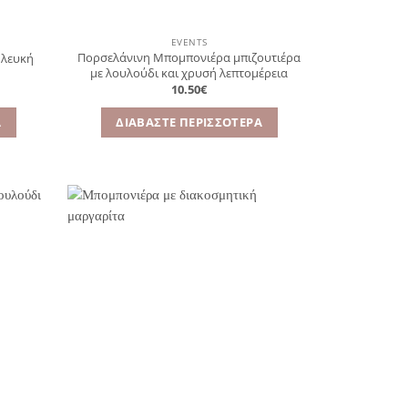
EVENTS
Πορσελάνινη Μπομπονιέρα μπιζουτιέρα
 λευκή
με λουλούδι και χρυσή λεπτομέρεια
10.50
€
Α
ΔΙΑΒΆΣΤΕ ΠΕΡΙΣΣΌΤΕΡΑ
όσθήκη
Πρόσθήκη
στην
στην
λίστα
λίστα
ιθυμιών
επιθυμιών