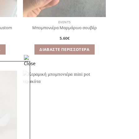
EVENTS
custom
Μπομπονιέρα Μαρμάρινο σουβέρ
5.60
€
Α
ΔΙΑΒΆΣΤΕ ΠΕΡΙΣΣΌΤΕΡΑ
όσθήκη
Πρόσθήκη
στην
στην
λίστα
λίστα
ιθυμιών
επιθυμιών