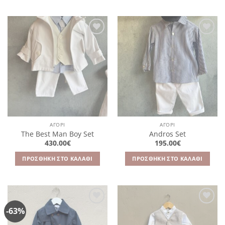
Πρόσθήκη
Πρόσθήκη
στην
στην
λίστα
λίστα
επιθυμιών
επιθυμιών
ΑΓΌΡΙ
ΑΓΌΡΙ
The Best Man Boy Set
Andros Set
430.00
€
195.00
€
ΠΡΟΣΘΉΚΗ ΣΤΟ ΚΑΛΆΘΙ
ΠΡΟΣΘΉΚΗ ΣΤΟ ΚΑΛΆΘΙ
-63%
Πρόσθήκη
Πρόσθήκη
στην
στην
λίστα
λίστα