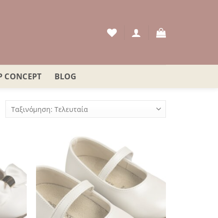
P CONCEPT
BLOG
orted
y
atest
όσθήκη
Πρόσθήκη
στην
στην
λίστα
λίστα
ιθυμιών
επιθυμιών