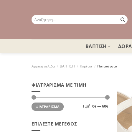
Μετάβαση
στο
περιεχόμενο
Αναζήτηση
για:
ΒΑΠΤΙΣΗ
ΔΩΡΑ
Αρχική σελίδα
/
ΒΑΠΤΙΣΗ
/
Κορίτσι
/
Παπούτσια
ΦΙΛΤΡΆΡΙΣΜΑ ΜΕ ΤΙΜΉ
Ελάχιστη
Μέγιστη
Τιμή:
0€
—
60€
ΦΙΛΤΡΆΡΙΣΜΑ
τιμή
τιμή
ΕΠΙΛΈΞΤΕ ΜΈΓΕΘΟΣ