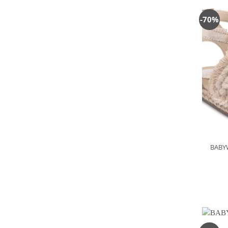
-70%
BABYW