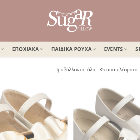
ΕΠΟΧΙΑΚΑ
ΠΑΙΔΙΚΑ ΡΟΥΧΑ
EVENTS
S
S
Προβάλλονται όλα - 35 αποτελέσματα
b
l
Πρόσθήκη
Πρ
στην
λίστα
επιθυμιών
επ