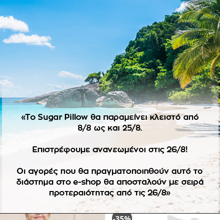
ΠΕΡΙΓΡΑΦΉ
 ανανά που συνδυάζει ζωγραφική και μακραμέ. Συνδυάζεται με λ
, στη θέση της χρησιμομοποιούμε την στρογγυλή).
οϊόντα κατόπιν παραγγελίας δεν ισχύει η πληρωμή με αντικατ
-35%
Πρόσθήκη
Πρ