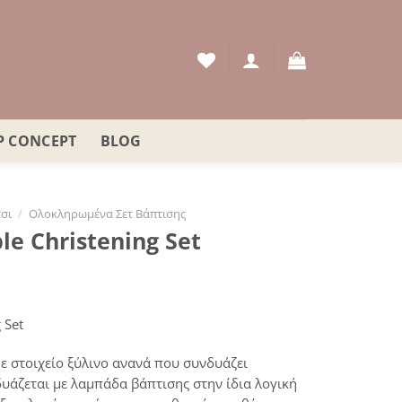
P CONCEPT
BLOG
σι
/
Ολοκληρωμένα Σετ Βάπτισης
le Christening Set
 Set
ε στοιχείο ξύλινο ανανά που συνδυάζει
υάζεται με λαμπάδα βάπτισης στην ίδια λογική