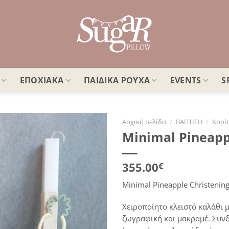
ΕΠΟΧΙΑΚΑ
ΠΑΙΔΙΚΑ ΡΟΥΧΑ
EVENTS
S
Αρχική σελίδα
/
ΒΑΠΤΙΣΗ
/
Κορίτ
Minimal Pineapp
Πρόσθήκη
στην
λίστα
355.00
€
επιθυμιών
Minimal Pineapple Christening
Χειροποίητο κλειστό καλάθι μ
ζωγραφική και μακραμέ. Συνδ