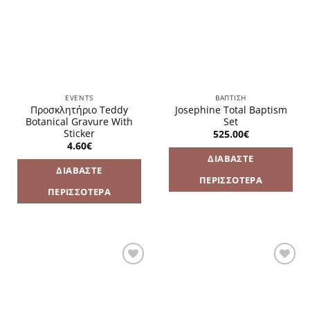
λίστα
λίστα
επιθυμιών
επιθυμιών
EVENTS
ΒΑΠΤΙΣΗ
Προσκλητήριο Teddy
Josephine Total Baptism
Botanical Gravure With
Set
Sticker
525.00
€
4.60
€
ΔΙΑΒΆΣΤΕ
ΔΙΑΒΆΣΤΕ
ΠΕΡΙΣΣΌΤΕΡΑ
ΠΕΡΙΣΣΌΤΕΡΑ
Πρόσθήκη
Πρόσθήκη
στην
στην
λίστα
λίστα
επιθυμιών
επιθυμιών