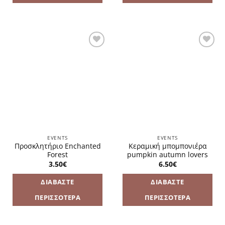
Πρόσθήκη
Πρόσθήκη
στην
στην
λίστα
λίστα
επιθυμιών
επιθυμιών
EVENTS
EVENTS
Προσκλητήριο Enchanted
Κεραμική μπομπονιέρα
Forest
pumpkin autumn lovers
3.50
€
6.50
€
ΔΙΑΒΆΣΤΕ
ΔΙΑΒΆΣΤΕ
ΠΕΡΙΣΣΌΤΕΡΑ
ΠΕΡΙΣΣΌΤΕΡΑ