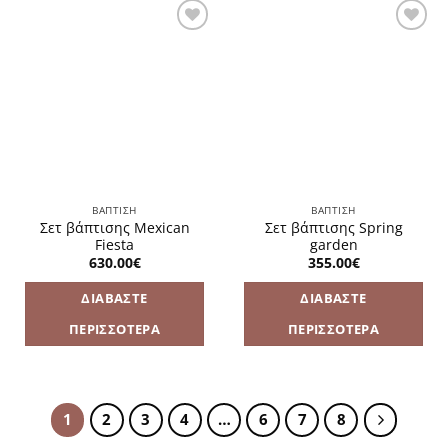
Πρόσθήκη
Πρόσθήκη
στην
στην
λίστα
λίστα
επιθυμιών
επιθυμιών
ΒΑΠΤΙΣΗ
ΒΑΠΤΙΣΗ
Σετ βάπτισης Mexican
Σετ βάπτισης Spring
Fiesta
garden
630.00
€
355.00
€
ΔΙΑΒΆΣΤΕ
ΔΙΑΒΆΣΤΕ
ΠΕΡΙΣΣΌΤΕΡΑ
ΠΕΡΙΣΣΌΤΕΡΑ
1
2
3
4
…
6
7
8