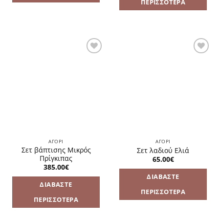
ΠΕΡΙΣΣΌΤΕΡΑ
Πρόσθήκη
Πρόσθήκη
στην
στην
λίστα
λίστα
επιθυμιών
επιθυμιών
ΑΓΌΡΙ
ΑΓΌΡΙ
Σετ βάπτισης Μικρός
Σετ λαδιού Ελιά
Πρίγκιπας
65.00
€
385.00
€
ΔΙΑΒΆΣΤΕ
ΔΙΑΒΆΣΤΕ
ΠΕΡΙΣΣΌΤΕΡΑ
ΠΕΡΙΣΣΌΤΕΡΑ