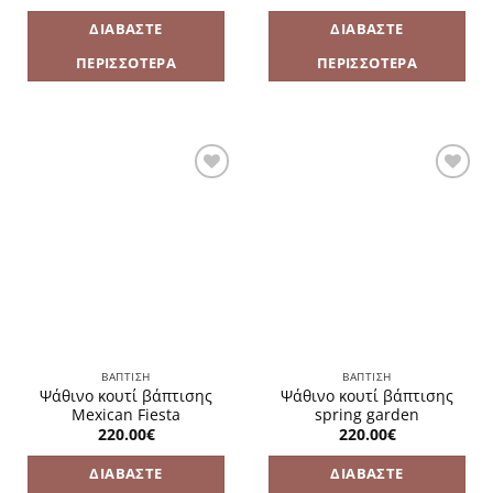
ΔΙΑΒΆΣΤΕ
ΔΙΑΒΆΣΤΕ
ΠΕΡΙΣΣΌΤΕΡΑ
ΠΕΡΙΣΣΌΤΕΡΑ
Πρόσθήκη
Πρόσθήκη
στην
στην
λίστα
λίστα
επιθυμιών
επιθυμιών
ΒΑΠΤΙΣΗ
ΒΑΠΤΙΣΗ
Ψάθινο κουτί βάπτισης
Ψάθινο κουτί βάπτισης
Mexican Fiesta
spring garden
220.00
€
220.00
€
ΔΙΑΒΆΣΤΕ
ΔΙΑΒΆΣΤΕ