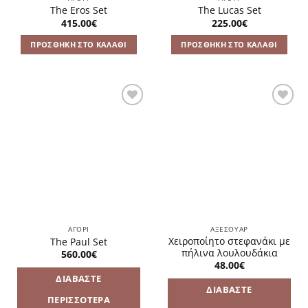
The Eros Set
The Lucas Set
415.00
€
225.00
€
ΠΡΟΣΘΉΚΗ ΣΤΟ ΚΑΛΆΘΙ
ΠΡΟΣΘΉΚΗ ΣΤΟ ΚΑΛΆΘΙ
Πρόσθήκη
Πρόσθήκη
στην
στην
λίστα
λίστα
επιθυμιών
επιθυμιών
ΑΓΌΡΙ
ΑΞΕΣΟΥΆΡ
Χειροποίητο στεφανάκι με
The Paul Set
πήλινα λουλουδάκια
560.00
€
48.00
€
ΔΙΑΒΆΣΤΕ
ΔΙΑΒΆΣΤΕ
ΠΕΡΙΣΣΌΤΕΡΑ