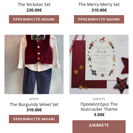
σελίδα
του
The Nickolas Set
The Merry-Merry Set
του
προϊόντος
230.00
€
310.00
€
προϊόντος
ΠΡΟΣΘΉΚΗ ΣΤΟ ΚΑΛΆΘΙ
ΠΡΟΣΘΉΚΗ ΣΤΟ ΚΑΛΆΘΙ
Πρόσθήκη
Πρόσθήκη
στην
στην
λίστα
λίστα
επιθυμιών
επιθυμιών
ΑΓΌΡΙ
EVENTS
Προσκλητήριο The
The Burgundy Velvet Set
Nutcracker Theme
310.00
€
3.50
€
ΠΡΟΣΘΉΚΗ ΣΤΟ ΚΑΛΆΘΙ
ΔΙΑΒΆΣΤΕ