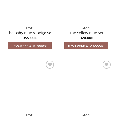
ΑΓΌΡΙ
ΑΓΌΡΙ
The Baby Blue & Βeige Set
The Yellow Blue Set
355.00
€
320.00
€
ΠΡΟΣΘΉΚΗ ΣΤΟ ΚΑΛΆΘΙ
ΠΡΟΣΘΉΚΗ ΣΤΟ ΚΑΛΆΘΙ
Πρόσθήκη
Πρόσθήκη
στην
στην
λίστα
λίστα
επιθυμιών
επιθυμιών
ΑΓΌΡΙ
ΑΓΌΡΙ