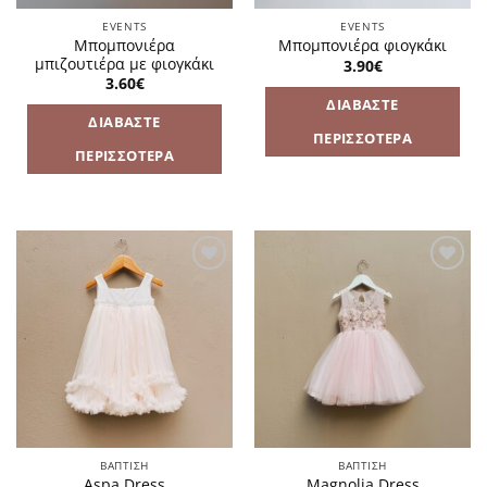
EVENTS
EVENTS
Μπομπονιέρα
Μπομπονιέρα φιογκάκι
μπιζουτιέρα με φιογκάκι
3.90
€
3.60
€
ΔΙΑΒΆΣΤΕ
ΔΙΑΒΆΣΤΕ
ΠΕΡΙΣΣΌΤΕΡΑ
ΠΕΡΙΣΣΌΤΕΡΑ
Πρόσθήκη
Πρόσθήκη
στην
στην
λίστα
λίστα
επιθυμιών
επιθυμιών
ΒΑΠΤΙΣΗ
ΒΑΠΤΙΣΗ
Aspa Dress
Magnolia Dress