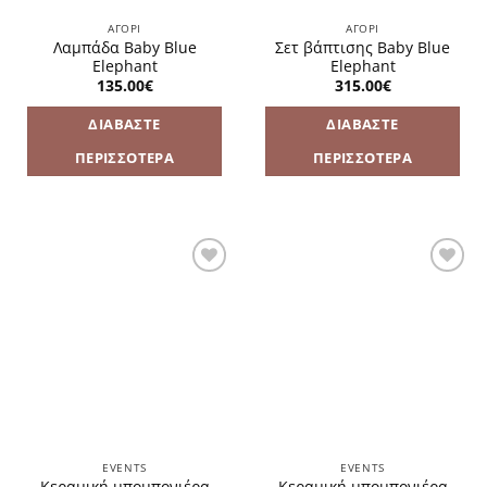
ΑΓΌΡΙ
ΑΓΌΡΙ
Λαμπάδα Baby Blue
Σετ βάπτισης Baby Blue
Elephant
Elephant
135.00
€
315.00
€
ΔΙΑΒΆΣΤΕ
ΔΙΑΒΆΣΤΕ
ΠΕΡΙΣΣΌΤΕΡΑ
ΠΕΡΙΣΣΌΤΕΡΑ
Πρόσθήκη
Πρόσθήκη
στην
στην
λίστα
λίστα
επιθυμιών
επιθυμιών
EVENTS
EVENTS
Κεραμική μπομπονιέρα
Κεραμική μπομπονιέρα