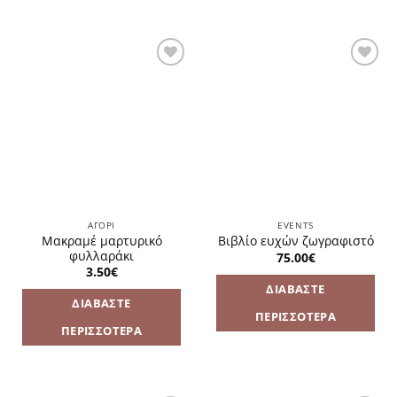
Πρόσθήκη
Πρόσθήκη
στην
στην
λίστα
λίστα
επιθυμιών
επιθυμιών
ΑΓΌΡΙ
EVENTS
Μακραμέ μαρτυρικό
Βιβλίο ευχών ζωγραφιστό
φυλλαράκι
75.00
€
3.50
€
ΔΙΑΒΆΣΤΕ
ΔΙΑΒΆΣΤΕ
ΠΕΡΙΣΣΌΤΕΡΑ
ΠΕΡΙΣΣΌΤΕΡΑ