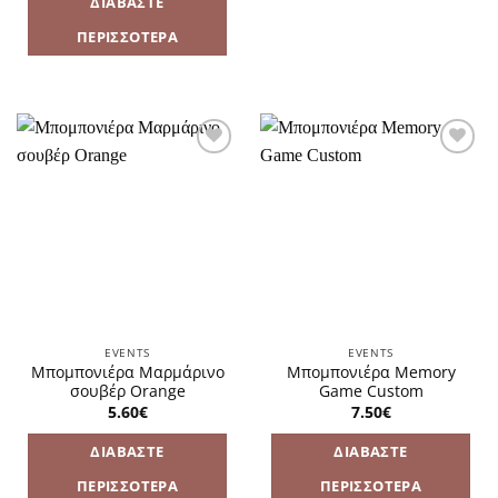
ΔΙΑΒΆΣΤΕ
Αυτό
το
ΠΕΡΙΣΣΌΤΕΡΑ
προϊόν
έχει
πολλαπλές
παραλλαγές.
Οι
επιλογές
Πρόσθήκη
Πρόσθήκη
στην
στην
μπορούν
λίστα
λίστα
να
επιθυμιών
επιθυμιών
επιλεγούν
στη
σελίδα
του
προϊόντος
EVENTS
EVENTS
Μπομπονιέρα Μαρμάρινο
Μπομπονιέρα Memory
σουβέρ Orange
Game Custom
5.60
€
7.50
€
ΔΙΑΒΆΣΤΕ
ΔΙΑΒΆΣΤΕ
ΠΕΡΙΣΣΌΤΕΡΑ
ΠΕΡΙΣΣΌΤΕΡΑ