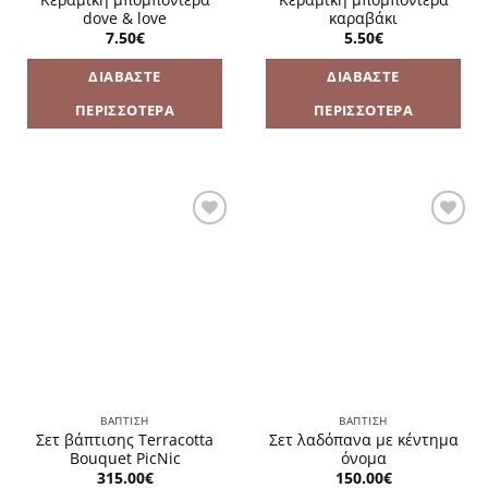
dove & love
καραβάκι
7.50
€
5.50
€
ΔΙΑΒΆΣΤΕ
ΔΙΑΒΆΣΤΕ
ΠΕΡΙΣΣΌΤΕΡΑ
ΠΕΡΙΣΣΌΤΕΡΑ
Πρόσθήκη
Πρόσθήκη
στην
στην
λίστα
λίστα
επιθυμιών
επιθυμιών
ΒΑΠΤΙΣΗ
ΒΑΠΤΙΣΗ
Σετ βάπτισης Terracotta
Σετ λαδόπανα με κέντημα
Bouquet PicNic
όνομα
315.00
€
150.00
€