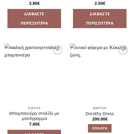
3.80
€
2.50
€
ΔΙΑΒΆΣΤΕ
ΔΙΑΒΆΣΤΕ
ΠΕΡΙΣΣΌΤΕΡΑ
ΠΕΡΙΣΣΌΤΕΡΑ
Πρόσθήκη
Πρόσθήκη
στην
στην
λίστα
λίστα
επιθυμιών
επιθυμιών
EVENTS
ΒΑΠΤΙΣΗ
Μπομπονιέρα στολίδι με
Dorothy Dress
μονόγραμμα
200.00
€
7.00
€
ΕΠΙΛΟΓΉ