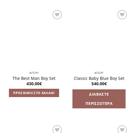
Πρόσθήκη
Πρόσθήκη
στην
στην
λίστα
λίστα
επιθυμιών
επιθυμιών
ΑΓΌΡΙ
ΑΓΌΡΙ
The Best Man Boy Set
Classic Baby Blue Boy Set
430.00
€
540.00
€
ΠΡΟΣΘΉΚΗ ΣΤΟ ΚΑΛΆΘΙ
ΔΙΑΒΆΣΤΕ
ΠΕΡΙΣΣΌΤΕΡΑ