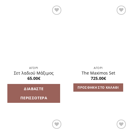
Πρόσθήκη
Πρόσθήκη
στην
στην
λίστα
λίστα
επιθυμιών
επιθυμιών
ΑΓΌΡΙ
ΑΓΌΡΙ
Σετ λαδιού Μάξιμος
The Maximos Set
65.00
€
725.00
€
ΠΡΟΣΘΉΚΗ ΣΤΟ ΚΑΛΆΘΙ
ΔΙΑΒΆΣΤΕ
ΠΕΡΙΣΣΌΤΕΡΑ