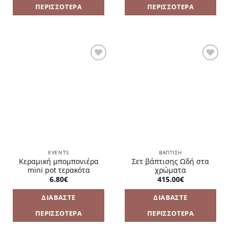
ΠΕΡΙΣΣΌΤΕΡΑ
ΠΕΡΙΣΣΌΤΕΡΑ
Πρόσθήκη
Πρόσθήκη
στην
στην
λίστα
λίστα
επιθυμιών
επιθυμιών
EVENTS
ΒΑΠΤΙΣΗ
Κεραμική μπομπονιέρα
Σετ βάπτισης Ωδή στα
mini pot τερακότα
χρώματα
6.80
€
415.00
€
ΔΙΑΒΆΣΤΕ
ΔΙΑΒΆΣΤΕ
ΠΕΡΙΣΣΌΤΕΡΑ
ΠΕΡΙΣΣΌΤΕΡΑ