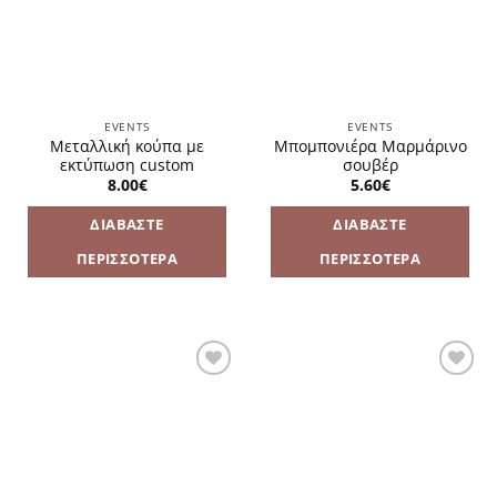
EVENTS
EVENTS
Μεταλλική κούπα με
Μπομπονιέρα Μαρμάρινο
εκτύπωση custom
σουβέρ
8.00
€
5.60
€
ΔΙΑΒΆΣΤΕ
ΔΙΑΒΆΣΤΕ
ΠΕΡΙΣΣΌΤΕΡΑ
ΠΕΡΙΣΣΌΤΕΡΑ
Πρόσθήκη
Πρόσθήκη
στην
στην
λίστα
λίστα
επιθυμιών
επιθυμιών