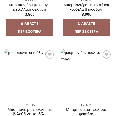
EVENTS
EVENTS
Μπομπονιέρα με πουγκί
Μπομπονιέρα με κουτί και
μεταλλική ύφανση
κορδέλα βελούδινη
3.80
€
3.00
€
ΔΙΑΒΆΣΤΕ
ΔΙΑΒΆΣΤΕ
ΠΕΡΙΣΣΌΤΕΡΑ
ΠΕΡΙΣΣΌΤΕΡΑ
Πρόσθήκη
Πρόσθήκη
στην
στην
λίστα
λίστα
επιθυμιών
επιθυμιών
EVENTS
EVENTS
Μπομπονιέρα τούλινη με
Μπομπονιέρα τούλινος
βελούδινη κορδέλα
φάκελος