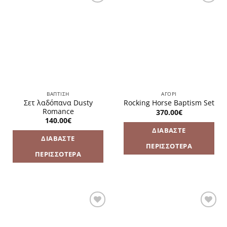
Πρόσθήκη
Πρόσθήκη
στην
στην
λίστα
λίστα
επιθυμιών
επιθυμιών
ΒΑΠΤΙΣΗ
ΑΓΌΡΙ
Σετ λαδόπανα Dusty
Rocking Horse Baptism Set
Romance
370.00
€
140.00
€
ΔΙΑΒΆΣΤΕ
ΔΙΑΒΆΣΤΕ
ΠΕΡΙΣΣΌΤΕΡΑ
ΠΕΡΙΣΣΌΤΕΡΑ
Πρόσθήκη
Πρόσθήκη
στην
στην