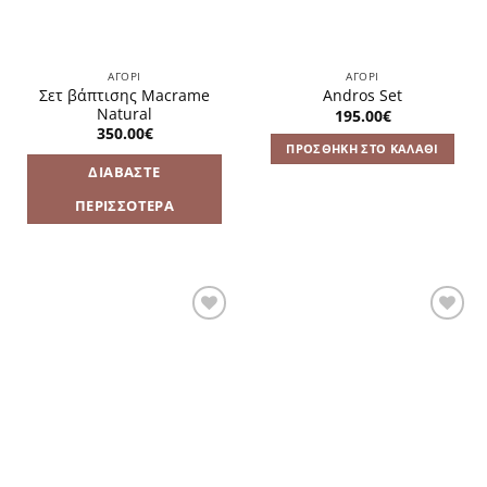
ΑΓΌΡΙ
ΑΓΌΡΙ
Σετ βάπτισης Macrame
Andros Set
Natural
195.00
€
350.00
€
ΠΡΟΣΘΉΚΗ ΣΤΟ ΚΑΛΆΘΙ
ΔΙΑΒΆΣΤΕ
ΠΕΡΙΣΣΌΤΕΡΑ
Πρόσθήκη
Πρόσθήκη
στην
στην
λίστα
λίστα
επιθυμιών
επιθυμιών