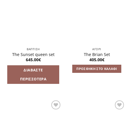
Πρόσθήκη
Πρόσθήκη
στην
στην
λίστα
λίστα
επιθυμιών
επιθυμιών
ΒΑΠΤΙΣΗ
ΑΓΌΡΙ
The Sunset queen set
The Brian Set
645.00
€
405.00
€
ΠΡΟΣΘΉΚΗ ΣΤΟ ΚΑΛΆΘΙ
ΔΙΑΒΆΣΤΕ
ΠΕΡΙΣΣΌΤΕΡΑ
Πρόσθήκη
Πρόσθήκη
στην
στην
λίστα
λίστα
επιθυμιών
επιθυμιών