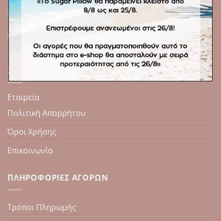
Tηλ.: +30 211 4123650, +30 6984359442
Email: sales@sugarpillow.gr
Ωράριο λειτουργίας: ΚΑΤΟΠΙΝ ΡΑΝΤΕΒΟΥ
ΧΡΉΣΙΜΑ
Εταιρεία
Πολιτική Απορρήτου
Όροι Χρήσης
Επικοινωνία
ΠΛΗΡΟΦΟΡΊΕΣ ΑΓΟΡΏΝ
Τρόποι Πληρωμής