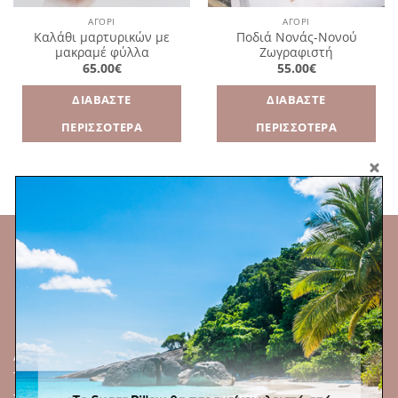
ΑΓΌΡΙ
ΑΓΌΡΙ
Καλάθι μαρτυρικών με
Ποδιά Νονάς-Νονού
μακραμέ φύλλα
Ζωγραφιστή
65.00
€
55.00
€
ΔΙΑΒΆΣΤΕ
ΔΙΑΒΆΣΤΕ
ΠΕΡΙΣΣΌΤΕΡΑ
ΠΕΡΙΣΣΌΤΕΡΑ
Αναξαγόρα 18, Νέα Ερυθραία
Τ.Κ. 14671