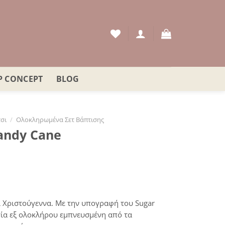
P CONCEPT
BLOG
σι
/
Ολοκληρωμένα Σετ Βάπτισης
andy Cane
ι Χριστούγεννα. Με την υπογραφή του Sugar
γία εξ ολοκλήρου εμπνευσμένη από τα