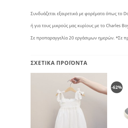
Συνδυάζεται εξαιρετικά με φορέματα όπως το
Do
ή για τους μικρούς μας κυρίους με το
Charles Bo
Σε προπαραγγελία 20 εργάσιμων ημερών. *Σε πρ
ΣΧΕΤΙΚΆ ΠΡΟΪΌΝΤΑ
-62%
Πρόσθήκη
Πρόσθήκη
στην
στην
λίστα
λίστα
επιθυμιών
επιθυμιών
ΝΟ