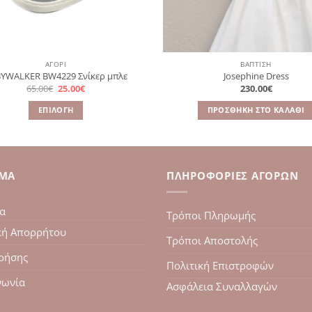
ΑΓΌΡΙ
ΒΑΠΤΙΣΗ
YWALKER BW4229 Σνίκερ μπλε
Josephine Dress
Original
Η
65.00
€
25.00
€
230.00
€
price
τρέχουσα
was:
τιμή
ΕΠΙΛΟΓΉ
ΠΡΟΣΘΉΚΗ ΣΤΟ ΚΑΛΆΘΙ
65.00€.
είναι:
25.00€.
Αυτό
το
προϊόν
έχει
ΙΜΑ
ΠΛΗΡΟΦΟΡΊΕΣ ΑΓΟΡΏΝ
πολλαπλές
παραλλαγές.
ία
Οι
Τρόποι Πληρωμής
επιλογές
κή Απορρήτου
Τρόποι Αποστολής
μπορούν
ρήσης
να
Πολιτική Επιστροφών
επιλεγούν
νωνία
Ασφάλεια Συναλλαγών
στη
σελίδα