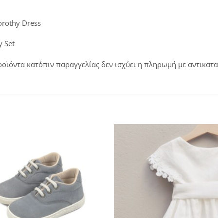
rothy Dress
y Set
οϊόντα κατόπιν παραγγελίας δεν ισχύει η πληρωμή με αντικατ
Πρόσθήκη
Πρ
στην
λίστα
επιθυμιών
επ