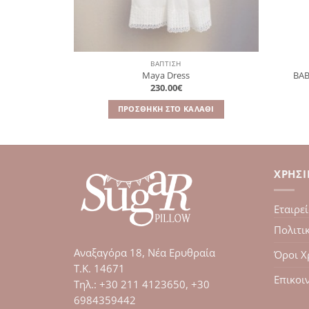
ΒΑΠΤΙΣΗ
Boy Set
Maya Dress
BAB
l
Η
230.00
€
τρέχουσα
τιμή
ΤΕΡΑ
ΠΡΟΣΘΉΚΗ ΣΤΟ ΚΑΛΆΘΙ
€.
είναι:
60.00€.
ΧΡΉΣ
Εταιρε
Πολιτι
Αναξαγόρα 18, Νέα Ερυθραία
Όροι Χ
Τ.Κ. 14671
Επικοι
Tηλ.: +30 211 4123650, +30
6984359442