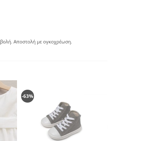
αβολή. Αποστολή με ογκοχρέωση.
-63%
όσθήκη
Πρόσθήκη
στην
στην
λίστα
λίστα
ιθυμιών
επιθυμιών