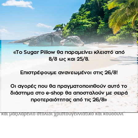
ε την υπογραφή του Sugar Pillow μια μοναδική δημιουργία εξ 
glow που τις κάνουν μοναδικές, για τους καλεσμένους και όλους
και μαξιλαρένιο στολίδι χριστουγεννιάτικο και κουδούνι