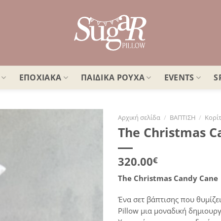
ΕΠΟΧΙΑΚΑ
ΠΑΙΔΙΚΑ ΡΟΥΧΑ
EVENTS
S
Αρχική σελίδα
/
ΒΑΠΤΙΣΗ
/
Κορίτ
The Christmas C
Πρόσθήκη
στην
λίστα
320.00
€
επιθυμιών
The Christmas Candy Cane
Ένα σετ βάπτισης που θυμίζε
Pillow μια μοναδική δημιουρ