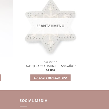
όσθήκη
Πρόσθήκη
στην
στην
λίστα
λίστα
ιθυμιών
επιθυμιών
ΕΞΑΝΤΛΗΜΈΝΟ
ΑΞΕΣΟΥΆΡ
DONSJE SOZO HAIRCLIP- Snowflake
CONFETTI
14.00
€
ΔΙΑΒΆΣΤΕ ΠΕΡΙΣΣΌΤΕΡΑ
ΠΡΟ
SOCIAL MEDIA