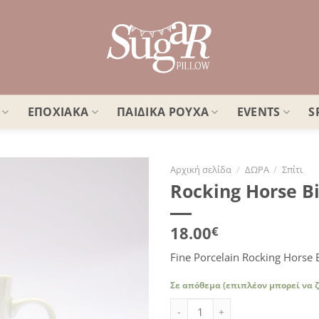
ΕΠΟΧΙΑΚΑ
ΠΑΙΔΙΚΑ ΡΟΥΧΑ
EVENTS
S
Αρχική σελίδα
/
ΔΩΡΑ
/
Σπίτι
Rocking Horse B
Πρόσθήκη
στην
λίστα
18.00
€
επιθυμιών
Fine Porcelain Rocking Horse
Σε απόθεμα (επιπλέον μπορεί να 
Rocking Horse Big Mug ποσότητ