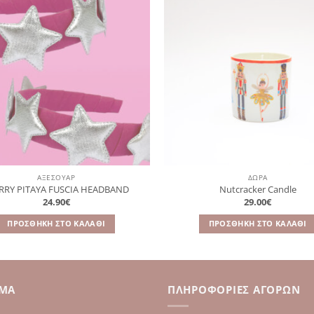
Πρόσθήκη
Πρ
στην
λίστα
επιθυμιών
επ
ΑΞΕΣΟΥΆΡ
ΔΩΡΑ
RRY PITAYA FUSCIA HEADBAND
Nutcracker Candle
24.90
€
29.00
€
ΠΡΟΣΘΉΚΗ ΣΤΟ ΚΑΛΆΘΙ
ΠΡΟΣΘΉΚΗ ΣΤΟ ΚΑΛΆΘΙ
ΙΜΑ
ΠΛΗΡΟΦΟΡΊΕΣ ΑΓΟΡΏΝ