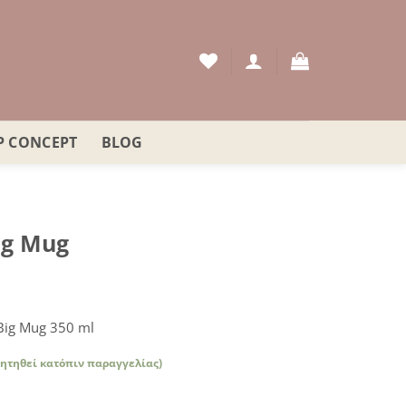
P CONCEPT
BLOG
ig Mug
 Big Mug 350 ml
ζητηθεί κατόπιν παραγγελίας)
α