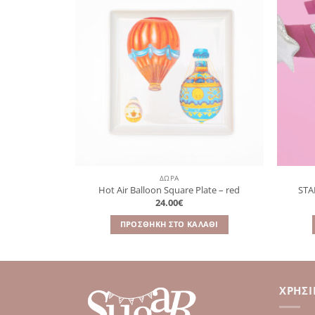
Πρόσθήκη
στην
λίστα
επιθυμιών
ΔΩΡΑ
Hot Air Balloon Square Plate – red
STA
24.00
€
ΠΡΟΣΘΉΚΗ ΣΤΟ ΚΑΛΆΘΙ
ΧΡΉΣ