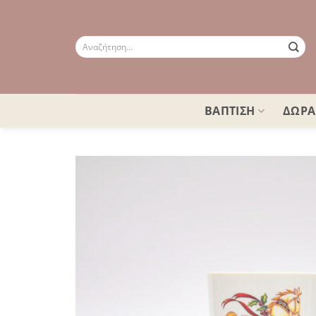
Μετάβαση
στο
περιεχόμενο
Αναζήτηση
για:
ΒΑΠΤΙΣΗ
ΔΩΡΑ