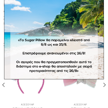
Πορσελάνινη κούπα με ένα κλασσική vintage
απεικόνιση που ταιριάζει σε κάθε σπίτι για όλον τον
χρόνο! Διαχρονικό, Unisex, κλασσάτο και για όλες τις
ηλικίες!
ΣΧΕΤΙΚΆ ΠΡΟΪΌΝΤΑ
Πρόσθήκη
Πρόσθήκη
στην
στην
λίστα
λίστα
επιθυμιών
επιθυμιών
ΑΞΕΣΟΥΆΡ
ΑΞΕΣΟΥΆΡ