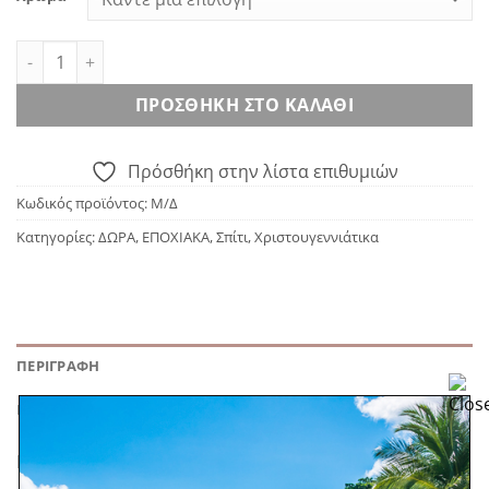
Hot-air Balloon Mug ποσότητα
ΠΡΟΣΘΉΚΗ ΣΤΟ ΚΑΛΆΘΙ
Πρόσθήκη στην λίστα επιθυμιών
Κωδικός προϊόντος:
Μ/Δ
Κατηγορίες:
ΔΩΡΑ
,
ΕΠΟΧΙΑΚΑ
,
Σπίτι
,
Χριστουγεννιάτικα
ΠΕΡΙΓΡΑΦΉ
ΕΠΙΠΛΈΟΝ ΠΛΗΡΟΦΟΡΊΕΣ
Hot-air Balloon Mug