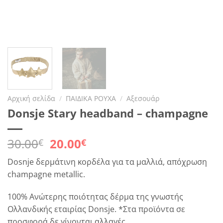
Αρχική σελίδα
/
ΠΑΙΔΙΚΑ ΡΟΥΧΑ
/
Αξεσουάρ
Donsje Stary headband – champagne
Original
Η
30.00
20.00
€
€
price
τρέχουσα
Dosnje δερμάτινη κορδέλα για τα μαλλιά, απόχρωση
was:
τιμή
champagne metallic.
30.00€.
είναι:
20.00€.
100% Ανώτερης ποιότητας δέρμα της γνωστής
Ολλανδικής εταιρίας Donsje. *Στα προϊόντα σε
προσφορά δε γίνονται αλλαγές.