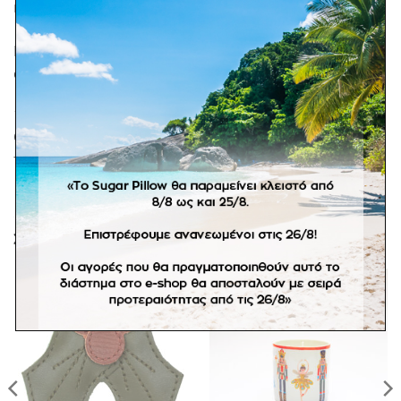
ΕΠΙΠΛΈΟΝ ΠΛΗΡΟΦΟΡΊΕΣ
Dosnje δερμάτινη κορδέλα για τα μαλλιά, απόχρωση
champagne metallic.
100% Ανώτερης ποιότητας δέρμα της γνωστής
Ολλανδικής εταιρίας Donsje. *Στα προϊόντα σε
προσφορά δε γίνονται αλλαγές.
ΣΧΕΤΙΚΆ ΠΡΟΪΌΝΤΑ
Πρόσθήκη
Πρόσθήκη
στην
στην
λίστα
λίστα
επιθυμιών
επιθυμιών