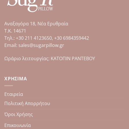
παραλλαγές.
Οι
επιλογές
μπορούν
Αναξαγόρα 18, Νέα Ερυθραία
να
επιλεγούν
Τ.Κ. 14671
στη
Tηλ.: +30 211 4123650, +30 6984359442
σελίδα
Email: sales@sugarpillow.gr
του
προϊόντος
Ωράριο λειτουργίας: ΚΑΤΟΠΙΝ ΡΑΝΤΕΒΟΥ
ΧΡΉΣΙΜΑ
Εταιρεία
Πολιτική Απορρήτου
Όροι Χρήσης
Επικοινωνία