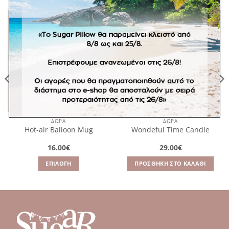
Πρόσθήκη
Πρόσθήκη
στην
στην
λίστα
λίστα
επιθυμιών
επιθυμιών
ΔΩΡΑ
ΔΩΡΑ
Hot-air Balloon Mug
Wondeful Time Candle
16.00
€
29.00
€
ΕΠΙΛΟΓΉ
ΠΡΟΣΘΉΚΗ ΣΤΟ ΚΑΛΆΘΙ
Αυτό
το
προϊόν
έχει
πολλαπλές