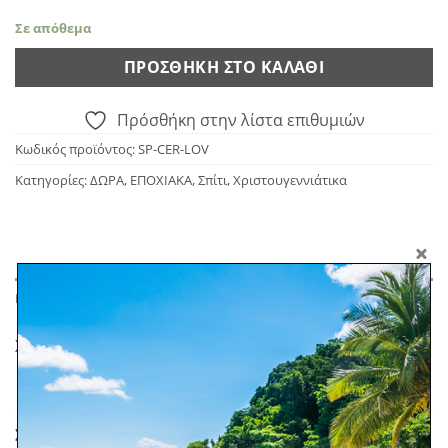
Σε απόθεμα
ΠΡΟΣΘΉΚΗ ΣΤΟ ΚΑΛΆΘΙ
Πρόσθήκη στην λίστα επιθυμιών
Κωδικός προϊόντος:
SP-CER-LOV
Κατηγορίες:
ΔΩΡΑ
,
ΕΠΟΧΙΑΚΑ
,
Σπίτι
,
Χριστουγεννιάτικα
ΠΕΡΙΓΡΑΦΉ
Χειροποίητη κεραμική κούπα ζωγραφισμένη στο χέρι
ΣΧΕΤΙΚΆ ΠΡΟΪΌΝΤΑ