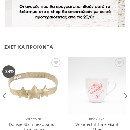
Πλένεται και στο πλυντήριο πιάτων στην επάνω
θέση στους 40 βαθμούς
Διαστάσεις:
18,5 x 14,2 x 6 εκ.
ΣΧΕΤΙΚΆ ΠΡΟΪΌΝΤΑ
-33%
Πρόσθήκη
Πρόσθήκη
στην
στην
λίστα
λίστα
επιθυμιών
επιθυμιών
ΑΞΕΣΟΥΆΡ
ΕΠΟΧΙΑΚΑ
Donsje Stary headband –
Wonderful Time Giant
champagne
Mug