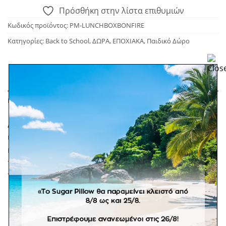
Πρόσθήκη στην λίστα επιθυμιών
Κωδικός προϊόντος:
PM-LUNCHBOXBONFIRE
Κατηγορίες:
Back to School
,
ΔΩΡΑ
,
ΕΠΟΧΙΑΚΑ
,
Παιδικό Δώρο
ΠΕΡΙΓΡΑΦΉ
Δοχείο φαγητού της εταιρείας Petit Monkey με
ιριδίζοντα αστεράκια στο καπάκι! Με ασφαλές
κλείσιμο. Στο εσωτερικό έχει τρεις αφαιρούμενες
πλενόμενες θήκες. Συνδυάστε το με το ασορτί
παγούρι.
BPA Free
Ασφαλές για τρόφιμα