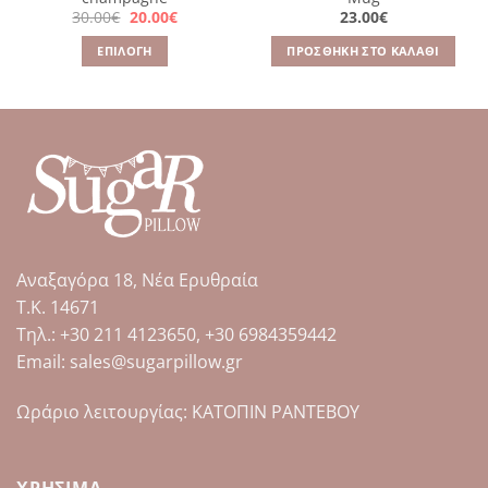
Original
Η
30.00
€
20.00
€
23.00
€
price
τρέχουσα
was:
τιμή
ΕΠΙΛΟΓΉ
ΠΡΟΣΘΉΚΗ ΣΤΟ ΚΑΛΆΘΙ
30.00€.
είναι:
20.00€.
Αυτό
το
προϊόν
έχει
πολλαπλές
παραλλαγές.
Οι
επιλογές
μπορούν
Αναξαγόρα 18, Νέα Ερυθραία
να
επιλεγούν
Τ.Κ. 14671
στη
Tηλ.: +30 211 4123650, +30 6984359442
σελίδα
Email: sales@sugarpillow.gr
του
προϊόντος
Ωράριο λειτουργίας: ΚΑΤΟΠΙΝ ΡΑΝΤΕΒΟΥ