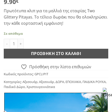
9.90
€
Πρωτότυπα κλιπ για τα μαλλιά της εταιρίας Two
Glittery Pitayas. Το τέλειο δωράκι που θα ολοκληρώσει
την κάθε εορταστική εμφάνιση!
Σε απόθεμα
PITAYA CLIP ποσότητα
ΠΡΟΣΘΉΚΗ ΣΤΟ ΚΑΛΆΘΙ
Πρόσθήκη στην λίστα επιθυμιών
Κωδικός προϊόντος:
GPCLIPIT
Κατηγορίες:
Αξεσουάρ
,
Αξεσουάρ
,
ΔΩΡΑ
,
ΕΠΟΧΙΑΚΑ
,
ΠΑΙΔΙΚΑ ΡΟΥΧΑ
,
Παιδικό Δώρο
,
Χριστουγεννιάτικα