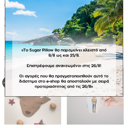
ΠΕΡΙΓΡΑΦΉ
Πρωτότυπα κλιπ για τα μαλλιά της εταιρίας Two
Glittery Pitayas. Το τέλειο δωράκι που θα ολοκληρώσει
την κάθε εορταστική εμφάνιση!
ΣΧΕΤΙΚΆ ΠΡΟΪΌΝΤΑ
-30%
Πρόσθήκη
Πρόσθήκη
στην
στην
λίστα
λίστα
επιθυμιών
επιθυμιών