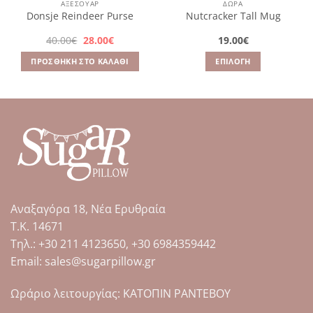
ΑΞΕΣΟΥΆΡ
ΔΩΡΑ
Donsje Reindeer Purse
Nutcracker Tall Mug
Original
Η
40.00
€
28.00
€
19.00
€
price
τρέχουσα
was:
τιμή
ΠΡΟΣΘΉΚΗ ΣΤΟ ΚΑΛΆΘΙ
ΕΠΙΛΟΓΉ
40.00€.
είναι:
28.00€.
Αυτό
το
προϊόν
έχει
πολλαπλές
παραλλαγές.
Οι
επιλογές
μπορούν
Αναξαγόρα 18, Νέα Ερυθραία
να
επιλεγούν
Τ.Κ. 14671
στη
Tηλ.: +30 211 4123650, +30 6984359442
σελίδα
Email: sales@sugarpillow.gr
του
προϊόντος
Ωράριο λειτουργίας: ΚΑΤΟΠΙΝ ΡΑΝΤΕΒΟΥ