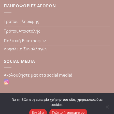
ΠΛΗΡΟΦΟΡΊΕΣ ΑΓΟΡΏΝ
Τρόποι Πληρωμής
Τρόποι Αποστολής
Πολιτική Επιστροφών
Ασφάλεια Συναλλαγών
SOCIAL MEDIA
Aκολουθήστε μας στα social media!
Για τη βέλτιστη εμπειρία χρήσης του site, χρησιμοποιούμε
cookies.
Εντάξει
Πολιτική απορρήτου
Copyright 2026 ©
Κατασκευή E-Shop | Enzodesign