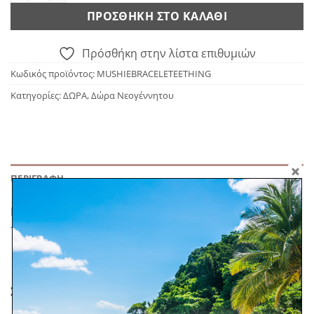
ΠΡΟΣΘΉΚΗ ΣΤΟ ΚΑΛΆΘΙ
Πρόσθήκη στην λίστα επιθυμιών
Κωδικός προϊόντος:
MUSHIEBRACELETEETHING
Κατηγορίες:
ΔΩΡΑ
,
Δώρα Νεογέννητου
ΠΕΡΙΓΡΑΦΉ
Μασητικό σιλικόνης της εταιρίας Mushie. Από 100% μη
τοξική σιλικόνη. Το πιο πρακτικό δώρο για μωράκι!
ΣΧΕΤΙΚΆ ΠΡΟΪΌΝΤΑ