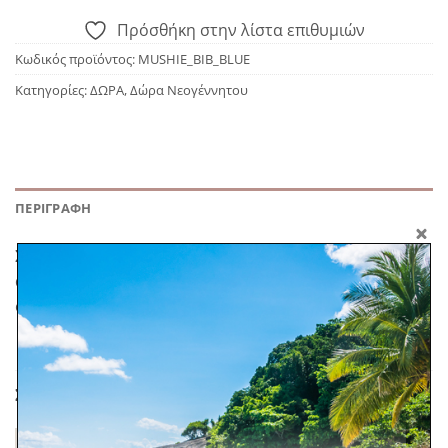
Πρόσθήκη στην λίστα επιθυμιών
Κωδικός προϊόντος:
MUSHIE_BIB_BLUE
Κατηγορίες:
ΔΩΡΑ
,
Δώρα Νεογέννητου
ΠΕΡΙΓΡΑΦΉ
Σαλιάρα σιλικόνης της εταιρίας Mushie. Ελαφριά με
άνετη εφαρμογή, κατασκευασμένη από μη τοξική
σιλικόνη. Καθαρίζεται εύκολα.
ΣΧΕΤΙΚΆ ΠΡΟΪΌΝΤΑ