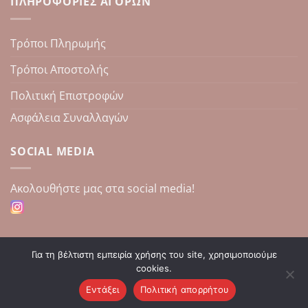
ΠΛΗΡΟΦΟΡΊΕΣ ΑΓΟΡΏΝ
Τρόποι Πληρωμής
Τρόποι Αποστολής
Πολιτική Επιστροφών
Ασφάλεια Συναλλαγών
SOCIAL MEDIA
Aκολουθήστε μας στα social media!
Για τη βέλτιστη εμπειρία χρήσης του site, χρησιμοποιούμε
cookies.
Εντάξει
Πολιτική απορρήτου
Copyright 2026 ©
Κατασκευή E-Shop | Enzodesign