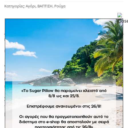
Κατηγορίες:
Αγόρι
,
ΒΑΠΤΙΣΗ
,
Ρούχα
ΠΕΡΙΓΡΑΦΉ
ΕΠΙΠΛΈΟΝ ΠΛΗΡΟΦΟΡΊΕΣ
Αυτό το σύνολο αποπνέει μια απαλή, αέρινη και
κομψή αίσθηση, με τις ανοιχτές γαλάζιες και λευκές
αποχρώσεις του, θυμίζοντας τη μεσογειακή
καλοκαιρινή αισθητική.
Σε προπαραγγελία 20 εργάσιμων ημερών. *Στα
προϊόντα κατόπιν παραγγελίας δεν ισχύει η πληρωμή
με αντικαταβολή.