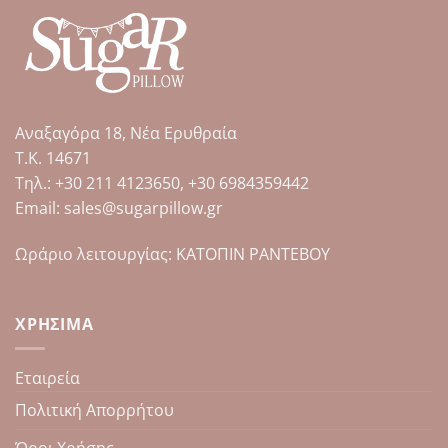
έχει
έχει
πολλαπλές
πολλαπλές
παραλλαγές.
παραλλαγές.
Οι
Οι
επιλογές
επιλογές
μπορούν
μπορούν
Αναξαγόρα 18, Νέα Ερυθραία
να
να
επιλεγούν
επιλεγούν
Τ.Κ. 14671
στη
στη
Tηλ.: +30 211 4123650, +30 6984359442
σελίδα
σελίδα
Email: sales@sugarpillow.gr
του
του
προϊόντος
προϊόντος
Ωράριο λειτουργίας: ΚΑΤΟΠΙΝ ΡΑΝΤΕΒΟΥ
ΧΡΉΣΙΜΑ
Εταιρεία
Πολιτική Απορρήτου