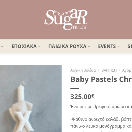
ΕΠΟΧΙΑΚΑ
ΠΑΙΔΙΚΑ ΡΟΥΧΑ
EVENTS
S
Αρχική σελίδα
/
ΒΑΠΤΙΣΗ
/
Αγόρ
Baby Pastels Chr
Πρόσθήκη
στην
λίστα
325.00
€
επιθυμιών
Ένα σετ με βρεφικό άρωμα και
-Ψάθινο ανοιχτό καλάθι βάπτ
πάνινο λευκό μονόγραμμα και