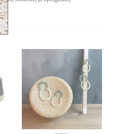
όσθήκη
Πρόσθήκη
στην
στην
λίστα
λίστα
ιθυμιών
επιθυμιών