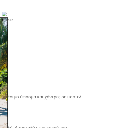
βή δέσιμο ύφασμα και χάντρες σε παστελ
ταβολή. Αποστολή με ογκοχρέωση.