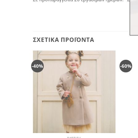
ΣΧΕΤΙΚΆ ΠΡΟΪΌΝΤΑ
-40%
-60%
Πρόσθήκη
Πρόσθήκη
στην
στην
λίστα
λίστα
επιθυμιών
επιθυμιών