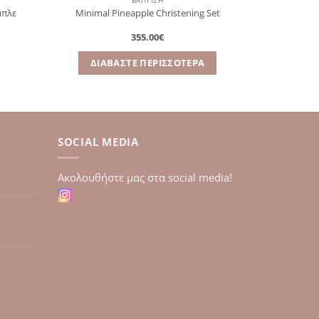
ΒΑΠΤΙΣΗ
μπλε
Minimal Pineapple Christening Set
355.00
€
υσα
ΔΙΑΒΆΣΤΕ ΠΕΡΙΣΣΌΤΕΡΑ
.
SOCIAL MEDIA
Aκολουθήστε μας στα social media!