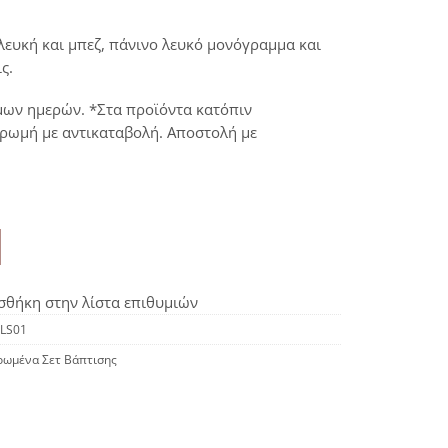
λευκή και μπεζ, πάνινο λευκό μονόγραμμα και
ς.
μων ημερών. *Στα προϊόντα κατόπιν
ηρωμή με αντικαταβολή. Αποστολή με
θήκη στην λίστα επιθυμιών
LS01
ρωμένα Σετ Βάπτισης