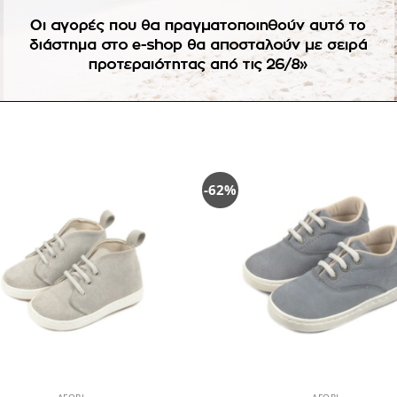
-62%
Πρόσθήκη
Πρ
στην
λίστα
επιθυμιών
επ