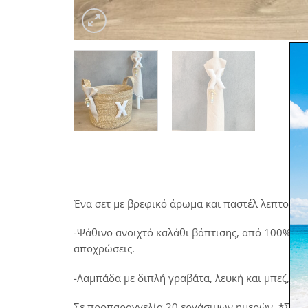
Ένα σετ με βρεφικό άρωμα και παστέλ λεπτομέρε
-Ψάθινο ανοιχτό καλάθι βάπτισης, από 100% ελ
αποχρώσεις.
-Λαμπάδα με διπλή γραβάτα, λευκή και μπεζ, πά
Σε προπαραγγελία 20 εργάσιμων ημερών. *Στα π