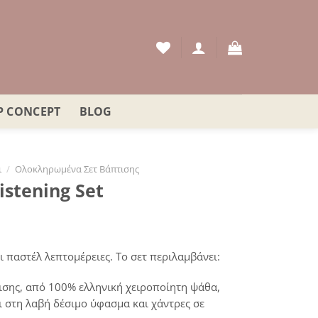
P CONCEPT
BLOG
ι
/
Ολοκληρωμένα Σετ Βάπτισης
istening Set
 παστέλ λεπτομέρειες. Το σετ περιλαμβάνει:
ισης, από 100% ελληνική χειροποίητη ψάθα,
 στη λαβή δέσιμο ύφασμα και χάντρες σε