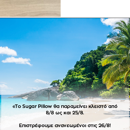
ΠΕΡΙΓΡΑΦΉ
ιες. Το σετ περιλαμβάνει:
ληνική χειροποίητη ψάθα, πάνινο λευκό μονόγραμμα και στη λα
νινο λευκό μονόγραμμα και χάντρες σε παστελ αποχρώσεις.
ροϊόντα κατόπιν παραγγελίας δεν ισχύει η πληρωμή με αντικα