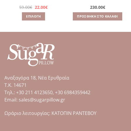
Original
Η
59.00
€
22.00
€
230.00
€
α
price
τρέχουσα
was:
τιμή
ΕΠΙΛΟΓΉ
ΠΡΟΣΘΉΚΗ ΣΤΟ ΚΑΛΆΘΙ
59.00€.
είναι:
22.00€.
Αυτό
το
προϊόν
έχει
πολλαπλές
παραλλαγές.
Οι
επιλογές
μπορούν
Αναξαγόρα 18, Νέα Ερυθραία
να
επιλεγούν
Τ.Κ. 14671
στη
Tηλ.: +30 211 4123650, +30 6984359442
σελίδα
Email: sales@sugarpillow.gr
του
προϊόντος
Ωράριο λειτουργίας: ΚΑΤΟΠΙΝ ΡΑΝΤΕΒΟΥ