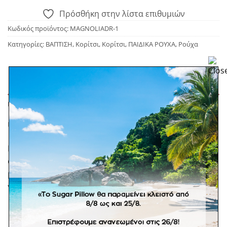
Πρόσθήκη στην λίστα επιθυμιών
Κωδικός προϊόντος:
MAGNOLIADR-1
Κατηγορίες:
ΒΑΠΤΙΣΗ
,
Κορίτσι
,
Κορίτσι
,
ΠΑΙΔΙΚΑ ΡΟΥΧΑ
,
Ρούχα
ΠΕΡΙΓΡΑΦΉ
ΕΠΙΠΛΈΟΝ ΠΛΗΡΟΦΟΡΊΕΣ
Βαπτιστικό φόρεμα σε ροζ απόχρωση με τούλινη
φούστα κλος και διαφάνεια στο πάνω μέρος τονισμένο
με ημιπολύτιμους λίθους. Το φορεματάκι είναι ιδανικό
για concepts που δίνουν princess effect.