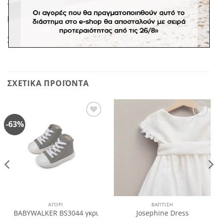
*Στην τιμή περιλαμβάνεται η ασορτί κορδέλα
μαλλιών
Σε προπαραγγελία 20 εργάσιμων ημερών.
ΣΧΕΤΙΚΆ ΠΡΟΪΌΝΤΑ
-63%
Πρόσθήκη
Πρόσθήκη
στην
στην
λίστα
λίστα
επιθυμιών
επιθυμιών
ΑΓΌΡΙ
ΒΑΠΤΙΣΗ
BABYWALKER BS3044 γκρι
Josephine Dress