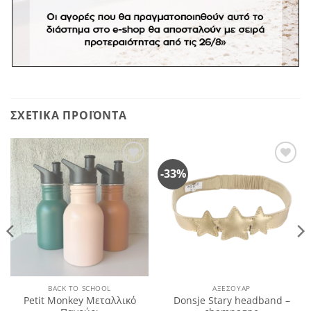
Δεν περιέχει μόλυβδο και φθαλικά.
Πλένεται στο και στο πλυντήριο πιάτων στους 40.
Ενδείκνυται για ηλικίες 3+.
ΣΧΕΤΙΚΆ ΠΡΟΪΌΝΤΑ
-33%
Πρόσθήκη
Πρόσθήκη
στην
στην
λίστα
λίστα
επιθυμιών
επιθυμιών
BACK TO SCHOOL
ΑΞΕΣΟΥΆΡ
Petit Monkey Μεταλλικό
Donsje Stary headband –