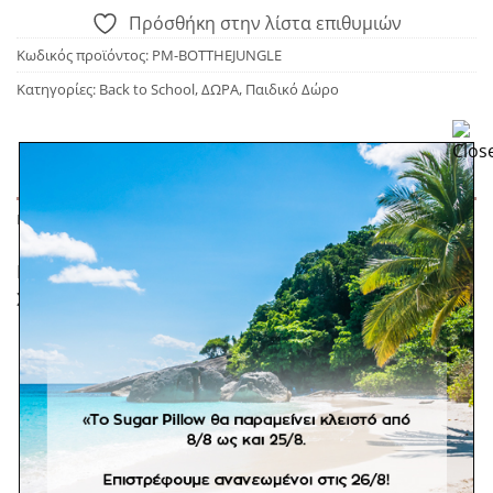
Πρόσθήκη στην λίστα επιθυμιών
Κωδικός προϊόντος:
PM-BOTTHEJUNGLE
Κατηγορίες:
Back to School
,
ΔΩΡΑ
,
Παιδικό Δώρο
ΠΕΡΙΓΡΑΦΉ
Παγούρι με καλαμάκι της εταιρείας Petit Monkey.
Συνδυάστε το με το ασορτί δοχείο φαγητού.
Κατασκευάζεται από PP
Χωρητικότητα: 380 ml
Δεν είναι τοξικό.
BPA Free