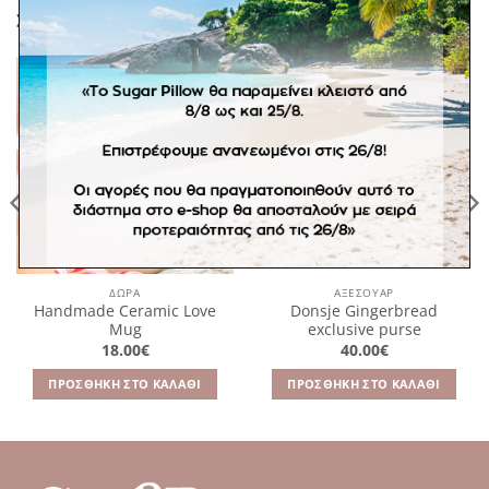
ΣΧΕΤΙΚΆ ΠΡΟΪΌΝΤΑ
Πρόσθήκη
Πρόσθήκη
στην
στην
λίστα
λίστα
επιθυμιών
επιθυμιών
ΔΩΡΑ
ΑΞΕΣΟΥΆΡ
Handmade Ceramic Love
Donsje Gingerbread
Mug
exclusive purse
18.00
€
40.00
€
ΠΡΟΣΘΉΚΗ ΣΤΟ ΚΑΛΆΘΙ
ΠΡΟΣΘΉΚΗ ΣΤΟ ΚΑΛΆΘΙ