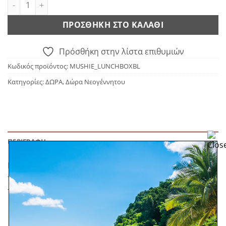
Mushie Lunchbox - Blush ποσότητα
ΠΡΟΣΘΉΚΗ ΣΤΟ ΚΑΛΆΘΙ
Πρόσθήκη στην λίστα επιθυμιών
Κωδικός προϊόντος:
MUSHIE_LUNCHBOXBL
Κατηγορίες:
ΔΩΡΑ
,
Δώρα Νεογέννητου
ΠΕΡΙΓΡΑΦΉ
Παιδικό δοχείο φαγητού της εταιρείας Mushie. Με
πρακτικό σχεδιασμό και διαχωριστικό. Το πιρούνι και
το κουτάλι περιλαμβάνονται.