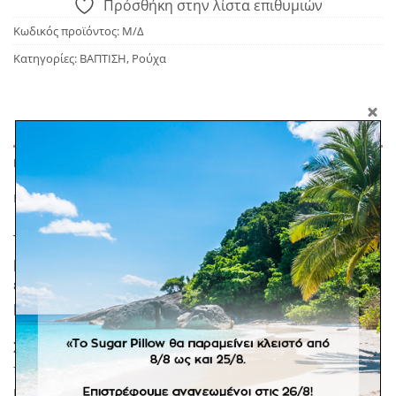
Πρόσθήκη στην λίστα επιθυμιών
Κωδικός προϊόντος:
Μ/Δ
Κατηγορίες:
ΒΑΠΤΙΣΗ
,
Ρούχα
ΠΕΡΙΓΡΑΦΉ
ΕΠΙΠΛΈΟΝ ΠΛΗΡΟΦΟΡΊΕΣ
To Cecilia Dress είναι το δικό μας best seller! με
μαλακό αέρινo πουά τούλι και βαμβακερό εσωτερικό,
είναι το πιο άνετο/μινιμαλ/στυλάτο φόρεμα για το
μικρό μας Fashion Icon!
Σε προπαραγγελία 20 εργάσιμων ημερών. *Σε
προϊόντα κατόπιν παραγγελίας δεν ισχύει η πληρωμή
με αντικαταβολή.