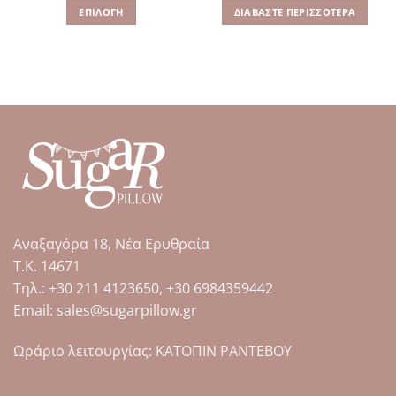
was:
τιμή
was:
τιμή
ΕΠΙΛΟΓΉ
ΔΙΑΒΆΣΤΕ ΠΕΡΙΣΣΌΤΕΡΑ
65.00€.
είναι:
205.00€.
είναι:
25.00€.
60.00€.
Αυτό
το
προϊόν
έχει
πολλαπλές
παραλλαγές.
Οι
επιλογές
μπορούν
να
επιλεγούν
στη
Αναξαγόρα 18, Νέα Ερυθραία
σελίδα
Τ.Κ. 14671
του
Tηλ.: +30 211 4123650, +30 6984359442
προϊόντος
Email: sales@sugarpillow.gr
Ωράριο λειτουργίας: ΚΑΤΟΠΙΝ ΡΑΝΤΕΒΟΥ