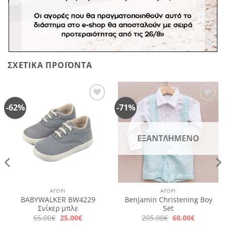
ΣΧΕΤΙΚΆ ΠΡΟΪΌΝΤΑ
-62%
-71%
Πρόσθήκη
Πρόσθήκη
στην
στην
λίστα
λίστα
επιθυμιών
επιθυμιών
ΕΞΑΝΤΛΗΜΈΝΟ
ΑΓΌΡΙ
ΑΓΌΡΙ
BABYWALKER BW4229
Benjamin Christening Boy
Σνίκερ μπλε
Set
Original
Η
Original
Η
65.00
€
25.00
€
205.00
€
60.00
€
price
τρέχουσα
price
τρέχουσ