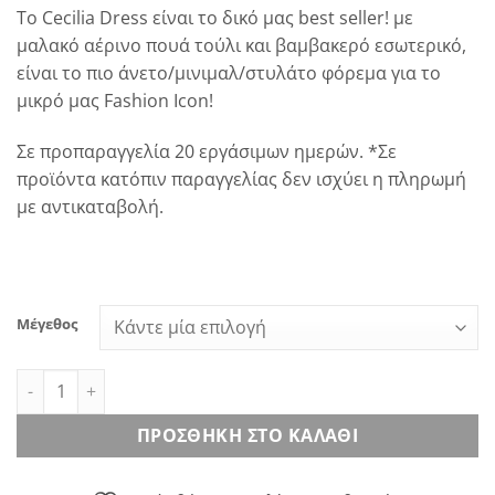
range:
To Cecilia Dress είναι το δικό μας best seller! με
150.00€
μαλακό αέρινo πουά τούλι και βαμβακερό εσωτερικό,
through
είναι το πιο άνετο/μινιμαλ/στυλάτο φόρεμα για το
160.00€
μικρό μας Fashion Icon!
Σε προπαραγγελία 20 εργάσιμων ημερών. *Σε
προϊόντα κατόπιν παραγγελίας δεν ισχύει η πληρωμή
με αντικαταβολή.
Μέγεθος
Cecilia Dress ποσότητα
ΠΡΟΣΘΉΚΗ ΣΤΟ ΚΑΛΆΘΙ