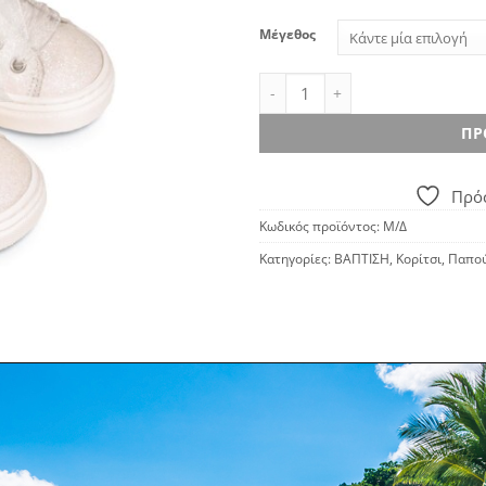
Μέγεθος
BABYWALKER 4830 σνίκερ ποσό
ΠΡ
Πρόσ
Κωδικός προϊόντος:
Μ/Δ
Κατηγορίες:
ΒΑΠΤΙΣΗ
,
Κορίτσι
,
Παπού