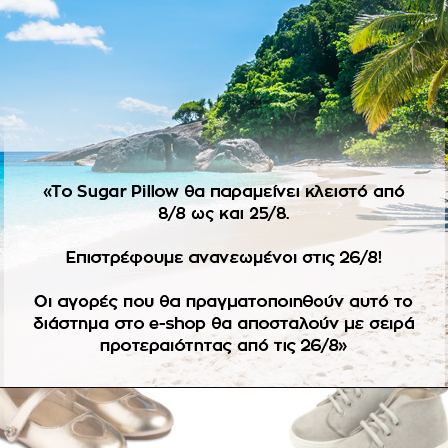
ΠΕΡΙΓΡΑΦΉ
ΕΠΙΠΛΈΟΝ ΠΛΗΡΟΦΟΡΊΕΣ
.
ε στοκ. Αλλαγές δεν επιτρέπονται.
-60%
Πρόσθήκη
Πρ
στην
λίστα
επιθυμιών
επ