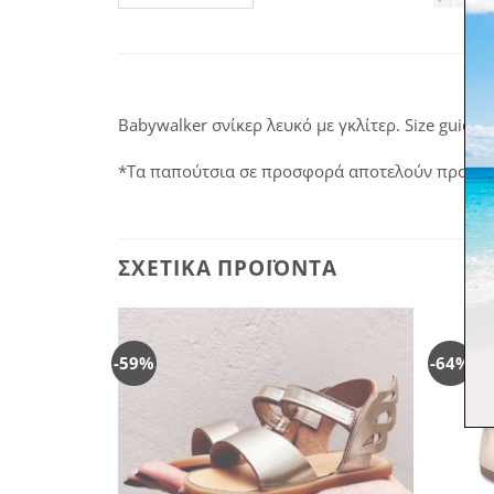
Babywalker σνίκερ λευκό με γκλίτερ. Size guide 4
*Τα παπούτσια σε προσφορά αποτελούν προϊόν σ
ΣΧΕΤΙΚΆ ΠΡΟΪΌΝΤΑ
-59%
-64%
Πρόσθήκη
Πρόσθήκη
στην
στην
λίστα
λίστα
επιθυμιών
επιθυμιών