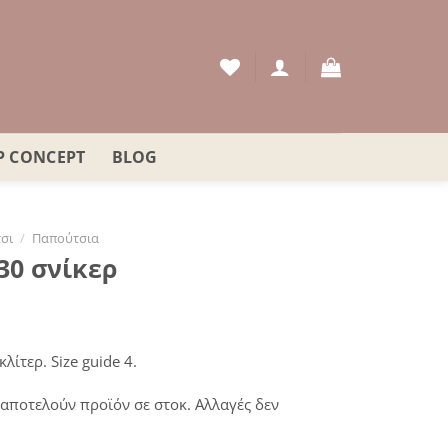
P CONCEPT
BLOG
σι
/
Παπούτσια
0 σνίκερ
ουσα
λίτερ. Size guide 4.
:
αποτελούν προϊόν σε στοκ. Αλλαγές δεν
€.