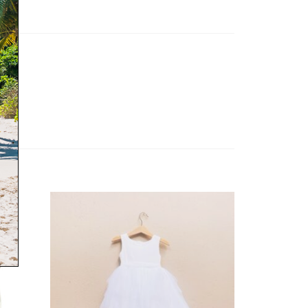
όσθήκη
Πρόσθήκη
στην
στην
λίστα
λίστα
ιθυμιών
επιθυμιών