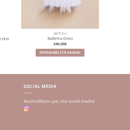
ΒΑΠΤΙΣΗ
 γκρι
Ballerina Dress
240.00
€
υσα
ΠΡΟΣΘΉΚΗ ΣΤΟ ΚΑΛΆΘΙ
.
SOCIAL MEDIA
Aκολουθήστε μας στα social media!