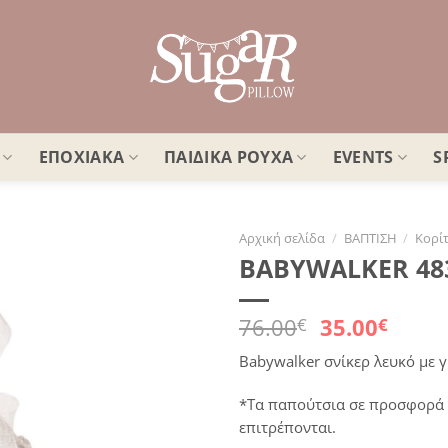
ΕΠΟΧΙΑΚΑ
ΠΑΙΔΙΚΑ ΡΟΥΧΑ
EVENTS
S
Αρχική σελίδα
/
ΒΑΠΤΙΣΗ
/
Κορίτ
BABYWALKER 483
Πρόσθήκη
στην
λίστα
Original
Η
76.00
35.00
€
€
επιθυμιών
price
τρέχ
Babywalker σνίκερ λευκό με γκ
was:
τιμή
76.00€.
είναι
*Τα παπούτσια σε προσφορά 
35.00
επιτρέπονται.