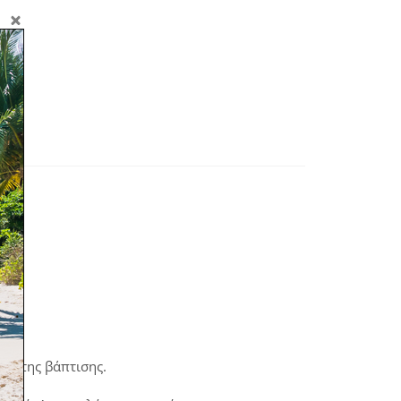
αι της βάπτισης.