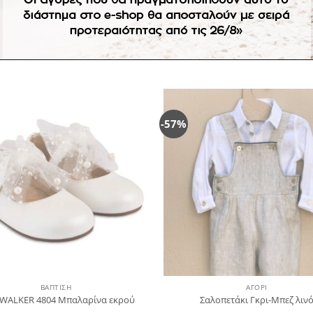
οϊόντα κατόπιν παραγγελίας δεν ισχύει η πληρωμή με αντικατ
-57%
Πρόσθήκη
Πρ
στην
λίστα
επιθυμιών
επ
ΒΑΠΤΙΣΗ
ΑΓΌΡΙ
WALKER 4804 Μπαλαρίνα εκρού
Σαλοπετάκι Γκρι-Μπεζ λιν