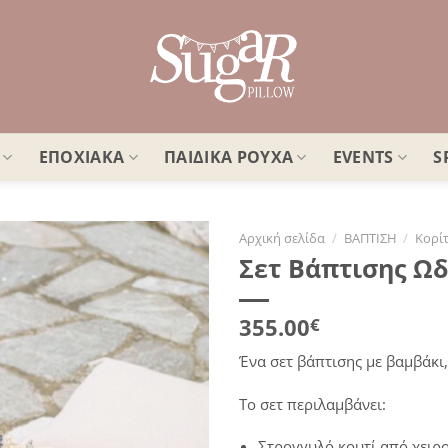
ΕΠΟΧΙΑΚΑ
ΠΑΙΔΙΚΑ ΡΟΥΧΑ
EVENTS
S
Αρχική σελίδα
/
ΒΑΠΤΙΣΗ
/
Κορίτ
Σετ Βάπτισης Ω
Πρόσθήκη
στην
λίστα
355.00
€
επιθυμιών
Ένα σετ βάπτισης με βαμβάκι
Το σετ περιλαμβάνει:
Στρογγυλό κουτί από χειρ