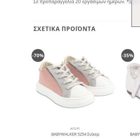
Σε προπαραγγελία 20 εργάσιμων ημερών. *Σε πρ
ΣΧΕΤΙΚΆ ΠΡΟΪΌΝΤΑ
-70%
-35%
Πρόσθήκη
Πρόσθήκη
στην
στην
λίστα
λίστα
επιθυμιών
επιθυμιών
ΑΓΌΡΙ
τάκια γκρι
BABYWALKER 5254 Σνίκερ
BABY