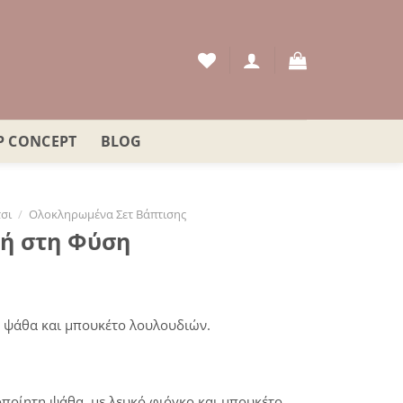
P CONCEPT
BLOG
σι
/
Ολοκληρωμένα Σετ Βάπτισης
δή στη Φύση
, ψάθα και μπουκέτο λουλουδιών.
οποίητη ψάθα, με λευκό φιόγκο και μπουκέτο