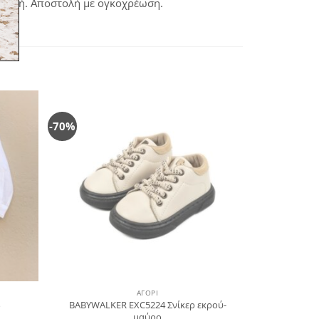
αβολή. Αποστολή με ογκοχρέωση.
-70%
όσθήκη
Πρόσθήκη
στην
στην
λίστα
λίστα
ιθυμιών
επιθυμιών
ΑΓΌΡΙ
BABYWALKER EXC5224 Σνίκερ εκρού-
ό
μαύρο