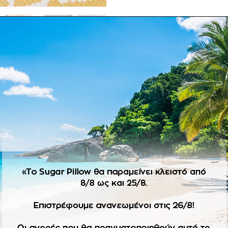
ΠΕΡΙΓΡΑΦΉ
το λουλουδιών.
λευκό φιόγκο και μπουκέτο από αποξηραμένα λουλούδια.
ρτί μπουκέτο.
να προσαρμοστεί στην χρωματική παλέτα του προσκλητηρίου κ