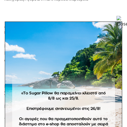
ΠΕΡΙΓΡΑΦΉ
Μαρτυρικό βραχιόλι της εταιρείας Celfie and Co κωδ.
L72 με λευκό, μπεζ και φιστικί κορδόνι και χρυσό
σταυρό.
Παραγγελία ανά 50 τμχ (η τιμή είναι ανά πενηντάδα).
Σε προπαραγγελία 20 εργάσιμων ημερών.
Κουτί μαρτυρικών 5 ευρώ.
*Δεν ισχύει η πληρωμή με αντικαταβολή