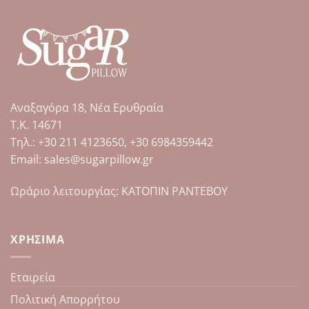
προϊόν
προϊόν
έχει
έχει
πολλαπλές
πολλαπλές
παραλλαγές.
παραλλαγές.
Οι
Οι
επιλογές
επιλογές
μπορούν
μπορούν
Αναξαγόρα 18, Νέα Ερυθραία
να
να
επιλεγούν
επιλεγούν
Τ.Κ. 14671
στη
στη
Tηλ.: +30 211 4123650, +30 6984359442
σελίδα
σελίδα
Email: sales@sugarpillow.gr
του
του
προϊόντος
προϊόντος
Ωράριο λειτουργίας: ΚΑΤΟΠΙΝ ΡΑΝΤΕΒΟΥ
ΧΡΉΣΙΜΑ
Εταιρεία
Πολιτική Απορρήτου