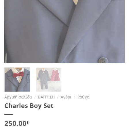
Αρχική σελίδα
/
ΒΑΠΤΙΣΗ
/
Αγόρι
/
Ρούχα
Charles Boy Set
250.00
€