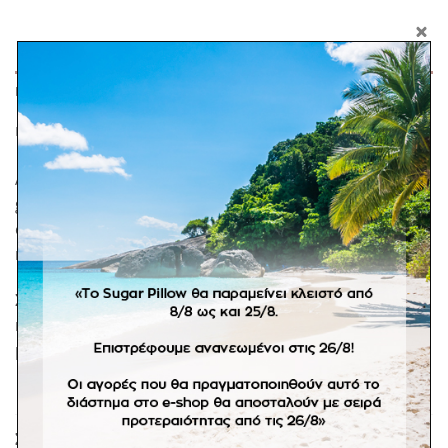
ΠΕΡΙΓΡΑΦΉ
ΕΠΙΠΛΈΟΝ ΠΛΗΡΟΦΟΡΊΕΣ
Αγορίστικο σετ ρούχων βάπτισης για τον μικρό σας
gentleman. Το σετ αποτελείται από παντελόνι και
σακάκι μπλε, βαμβακερό πουκάμισο με γιακά και
κόκκινο βελούδινο παπιγιόν.
Σε προπαραγγελία 20 εργάσιμων ημερών. Σε προϊόντα
κατόπιν παραγγελίας δεν είναι διαθέσιμη η πληρωμή
με αντικαταβολή.
ΣΧΕΤΙΚΆ ΠΡΟΪΌΝΤΑ