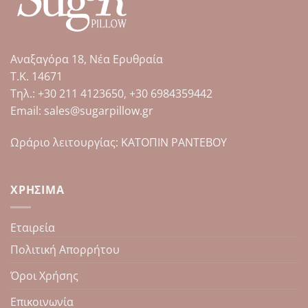
παραλλαγές.
παραλλαγές.
Οι
Οι
επιλογές
επιλογές
μπορούν
μπορούν
Αναξαγόρα 18, Νέα Ερυθραία
να
να
επιλεγούν
επιλεγούν
Τ.Κ. 14671
στη
στη
Tηλ.: +30 211 4123650, +30 6984359442
σελίδα
σελίδα
Email: sales@sugarpillow.gr
του
του
προϊόντος
προϊόντος
Ωράριο λειτουργίας: ΚΑΤΟΠΙΝ ΡΑΝΤΕΒΟΥ
ΧΡΉΣΙΜΑ
Εταιρεία
Πολιτική Απορρήτου
Όροι Χρήσης
Επικοινωνία