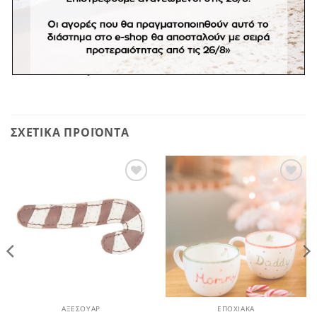
Ασφαλές για τρόφιμα
Πλένεται και στο πλυντήριο πιάτων στην επάνω
θέση στους 40 βαθμούς
Διαστάσεις:
18,5 x 14,2 x 6 εκ.
ΣΧΕΤΙΚΆ ΠΡΟΪΌΝΤΑ
Πρόσθήκη
Πρόσθήκη
στην
στην
λίστα
λίστα
επιθυμιών
επιθυμιών
ΑΞΕΣΟΥΆΡ
ΕΠΟΧΙΑΚΑ