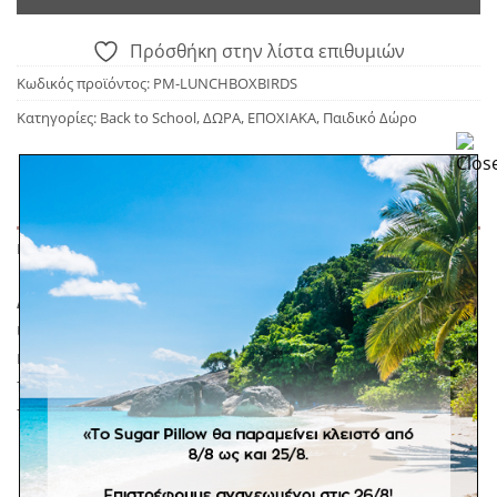
Πρόσθήκη στην λίστα επιθυμιών
Κωδικός προϊόντος:
PM-LUNCHBOXBIRDS
Κατηγορίες:
Back to School
,
ΔΩΡΑ
,
ΕΠΟΧΙΑΚΑ
,
Παιδικό Δώρο
ΠΕΡΙΓΡΑΦΉ
Δοχείο φαγητού της εταιρείας Petit Monkey με
ιριδίζοντα αστεράκια στο καπάκι! Με ασφαλές
κλείσιμο. Στο εσωτερικό έχει τρεις αφαιρούμενες
πλενόμενες θήκες. Συνδυάστε το με το ασορτί
παγούρι.
BPA Free