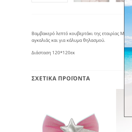
Βαμβακερό λεπτό κουβερτάκι της εταιρίας Mushie
αγκαλιάς και για κάλυμα θηλασμού.
Διάσταση 120*120εκ
ΣΧΕΤΙΚΆ ΠΡΟΪΌΝΤΑ
Πρόσθήκη
Πρόσθήκη
στην
στην
λίστα
λίστα
επιθυμιών
επιθυμιών