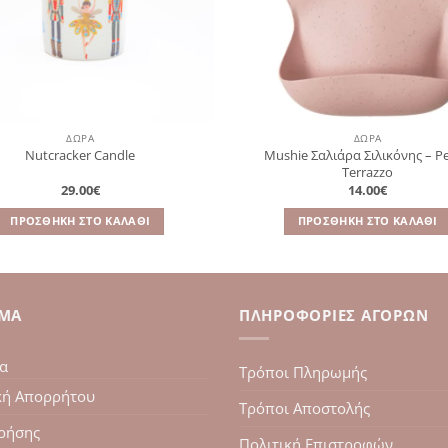
ΔΩΡΑ
ΔΩΡΑ
Mushie Σαλιάρα Σιλικόνης – P
Nutcracker Candle
Terrazzo
29.00
€
14.00
€
ΠΡΟΣΘΉΚΗ ΣΤΟ ΚΑΛΆΘΙ
ΠΡΟΣΘΉΚΗ ΣΤΟ ΚΑΛΆΘΙ
ΙΜΑ
ΠΛΗΡΟΦΟΡΊΕΣ ΑΓΟΡΏΝ
ία
Τρόποι Πληρωμής
κή Απορρήτου
Τρόποι Αποστολής
ρήσης
Πολιτική Επιστροφών