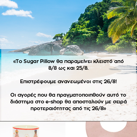
ΠΕΡΙΓΡΑΦΉ
. Από 100% οργανικό βαμβάκι. Απαλό και ελαφρύ, ιδανικό για τ
Πρόσθήκη
Πρ
στην
λίστα
επιθυμιών
επ