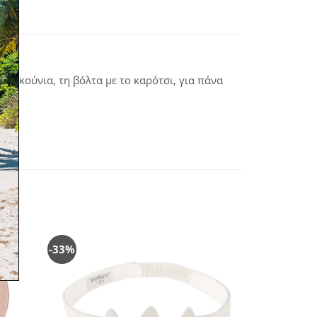
ην κούνια, τη βόλτα με το καρότσι, για πάνα
-33%
όσθήκη
Πρόσθήκη
στην
στην
λίστα
λίστα
ιθυμιών
επιθυμιών