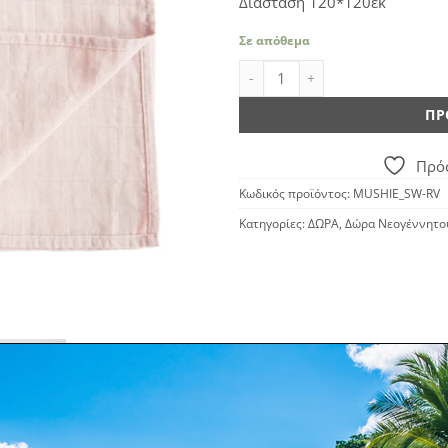
Διάσταση 120*120εκ
Σε απόθεμα
Mushie Muslin Swaddle - Rose V
ΠΡ
Πρόσ
Κωδικός προϊόντος:
MUSHIE_SW-RV
Κατηγορίες:
ΔΩΡΑ
,
Δώρα Νεογέννητο