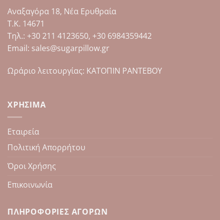
μπορούν
Αναξαγόρα 18, Νέα Ερυθραία
να
επιλεγούν
Τ.Κ. 14671
στη
Tηλ.: +30 211 4123650, +30 6984359442
σελίδα
Email: sales@sugarpillow.gr
του
προϊόντος
Ωράριο λειτουργίας: ΚΑΤΟΠΙΝ ΡΑΝΤΕΒΟΥ
ΧΡΉΣΙΜΑ
Εταιρεία
Πολιτική Απορρήτου
Όροι Χρήσης
Επικοινωνία
ΠΛΗΡΟΦΟΡΊΕΣ ΑΓΟΡΏΝ