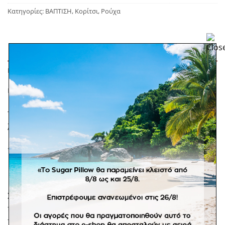
Κατηγορίες:
ΒΑΠΤΙΣΗ
,
Κορίτσι
,
Ρούχα
ΠΕΡΙΓΡΑΦΉ
ΕΠΙΠΛΈΟΝ ΠΛΗΡΟΦΟΡΊΕΣ
Τούλινο φόρεμα με διακριτικά τούλινα διακοσμητικά
λουλούδια. Διαθέσιμο και σε σομόν απόχρωση.
*Στην τιμή περιλαμβάνεται η ασορτί κορδέλα μαλλιών
Σε προπαραγγελία 20 εργάσιμων ημερών. Στα
προϊόντα κατόπιν παραγγελίας δεν είναι διαθέσιμη η
πληρωμή με αντικαταβολή.