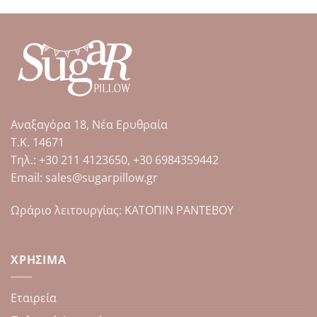
το
το
προϊόν
προϊόν
έχει
έχει
πολλαπλές
πολλαπλές
παραλλαγές.
παραλλαγές.
Οι
Οι
επιλογές
επιλογές
μπορούν
μπορούν
Αναξαγόρα 18, Νέα Ερυθραία
να
να
επιλεγούν
επιλεγούν
Τ.Κ. 14671
στη
στη
Tηλ.: +30 211 4123650, +30 6984359442
σελίδα
σελίδα
Email: sales@sugarpillow.gr
του
του
προϊόντος
προϊόντος
Ωράριο λειτουργίας: ΚΑΤΟΠΙΝ ΡΑΝΤΕΒΟΥ
ΧΡΉΣΙΜΑ
Εταιρεία