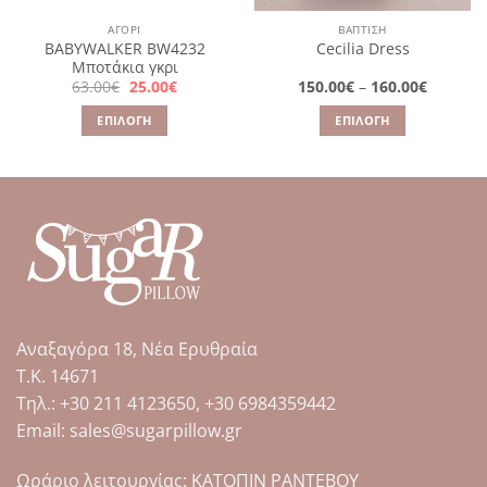
ΑΓΌΡΙ
ΒΑΠΤΙΣΗ
BABYWALKER BW4232
Cecilia Dress
Μποτάκια γκρι
Original
Η
Price
63.00
€
25.00
€
150.00
€
–
160.00
€
price
τρέχουσα
range:
was:
τιμή
150.00€
ΕΠΙΛΟΓΉ
ΕΠΙΛΟΓΉ
63.00€.
είναι:
through
25.00€.
160.00€
Αυτό
Αυτό
το
το
προϊόν
προϊόν
έχει
έχει
πολλαπλές
πολλαπλές
παραλλαγές.
παραλλαγές.
Οι
Οι
επιλογές
επιλογές
μπορούν
μπορούν
Αναξαγόρα 18, Νέα Ερυθραία
να
να
επιλεγούν
επιλεγούν
Τ.Κ. 14671
στη
στη
Tηλ.: +30 211 4123650, +30 6984359442
σελίδα
σελίδα
Email: sales@sugarpillow.gr
του
του
προϊόντος
προϊόντος
Ωράριο λειτουργίας: ΚΑΤΟΠΙΝ ΡΑΝΤΕΒΟΥ