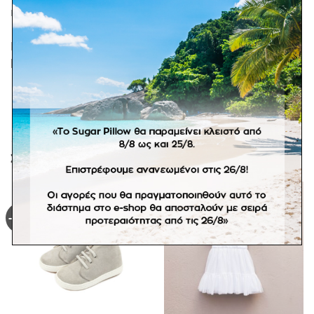
ΕΠΙΠΛΈΟΝ ΠΛΗΡΟΦΟΡΊΕΣ
Βαπτιστικό φόρεμα βαμβακερό με διάφορες υφές και
boho αισθητική! Με την υπογραφή Sugar Pillow.
ΣΧΕΤΙΚΆ ΠΡΟΪΌΝΤΑ
-60%
Πρόσθήκη
Πρόσθήκη
στην
στην
λίστα
λίστα
επιθυμιών
επιθυμιών