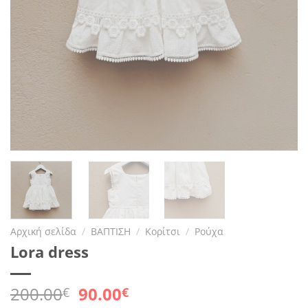
Αρχική σελίδα
/
ΒΑΠΤΙΣΗ
/
Κορίτσι
/
Ρούχα
Lora dress
Original
Η
200.00
90.00
€
€