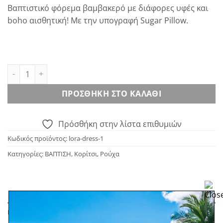
price
τρέχουσα
Βαπτιστικό φόρεμα βαμβακερό με διάφορες υφές και
was:
τιμή
boho αισθητική! Με την υπογραφή Sugar Pillow.
200.00€.
είναι:
90.00€.
Lora dress ποσότητα
ΠΡΟΣΘΉΚΗ ΣΤΟ ΚΑΛΆΘΙ
Πρόσθήκη στην λίστα επιθυμιών
Κωδικός προϊόντος:
lora-dress-1
Κατηγορίες:
ΒΑΠΤΙΣΗ
,
Κορίτσι
,
Ρούχα
ΠΕΡΙΓΡΑΦΉ