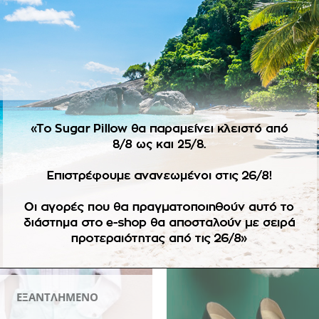
ΠΕΡΙΓΡΑΦΉ
ΕΠΙΠΛΈΟΝ ΠΛΗΡΟΦΟΡΊΕΣ
ε τριχρωμία λευκό-ρόδι-γκρι. Size guide 4.
ε στοκ. Αλλαγές δεν επιτρέπονται.
-74%
Πρόσθήκη
Πρ
στην
λίστα
επιθυμιών
επ
ΕΞΑΝΤΛΗΜΈΝΟ