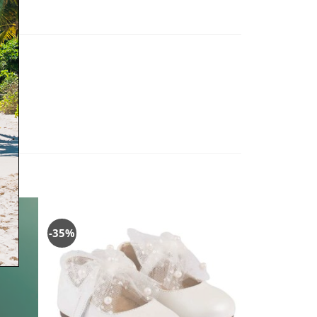
-35%
όσθήκη
Πρόσθήκη
στην
στην
λίστα
λίστα
ιθυμιών
επιθυμιών