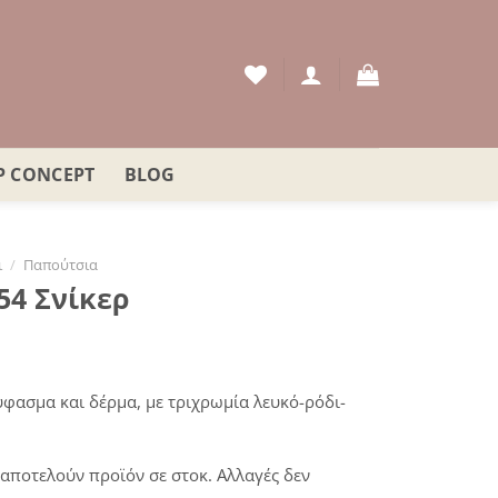
P CONCEPT
BLOG
ι
/
Παπούτσια
4 Σνίκερ
ουσα
ύφασμα και δέρμα, με τριχρωμία λευκό-ρόδι-
:
€.
αποτελούν προϊόν σε στοκ. Αλλαγές δεν