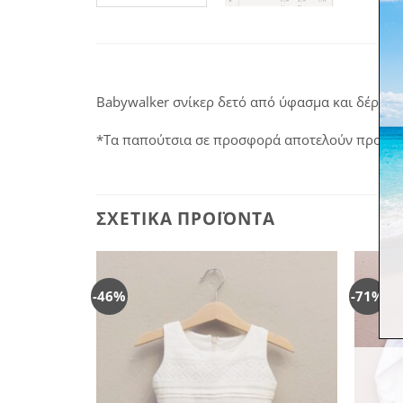
Babywalker σνίκερ δετό από ύφασμα και δέρμα, μ
*Τα παπούτσια σε προσφορά αποτελούν προϊόν σ
ΣΧΕΤΙΚΆ ΠΡΟΪΌΝΤΑ
-46%
-71%
Πρόσθήκη
Πρόσθήκη
στην
στην
λίστα
λίστα
επιθυμιών
επιθυμιών