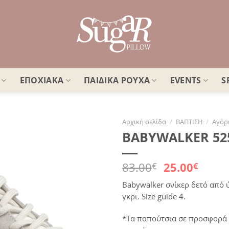
ΕΠΟΧΙΑΚΑ
ΠΑΙΔΙΚΑ ΡΟΥΧΑ
EVENTS
S
Αρχική σελίδα
/
ΒΑΠΤΙΣΗ
/
Αγόρ
BABYWALKER 525
Πρόσθήκη
στην
λίστα
Original
Η
83.00
25.00
€
€
επιθυμιών
price
τρέχ
Babywalker σνίκερ δετό από 
was:
τιμή
γκρι. Size guide 4.
83.00€.
είναι
25.00
*Τα παπούτσια σε προσφορά 