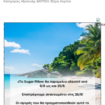
Κατηγορίες:
Αξεσουάρ
,
ΒΑΠΤΙΣΗ
,
Έξτρα
,
Κορίτσι
ΠΕΡΙΓΡΑΦΉ
Χειροποίητο στεφανάκι για το κεφάλι, με πήλινα
λουλουδάκια. Η βάση είναι από μαλακό σύρμα το
οποίο προσαρμόζεται και κορδέλα στο δέσιμο. .
Διαθέσιμο σε ολόλευκο, με λεπτομέρεια στη γύρη:
κίτρινο ή ροζ , στα χρώματα της τερακόττας.
Σε προπαραγγελία 10 ημερών.