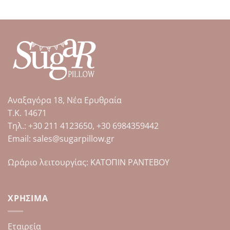
έχει
πολλαπλές
παραλλαγές.
Οι
επιλογές
μπορούν
να
επιλεγούν
στη
Αναξαγόρα 18, Νέα Ερυθραία
σελίδα
Τ.Κ. 14671
του
Tηλ.: +30 211 4123650, +30 6984359442
προϊόντος
Email: sales@sugarpillow.gr
Ωράριο λειτουργίας: ΚΑΤΟΠΙΝ ΡΑΝΤΕΒΟΥ
ΧΡΉΣΙΜΑ
Εταιρεία