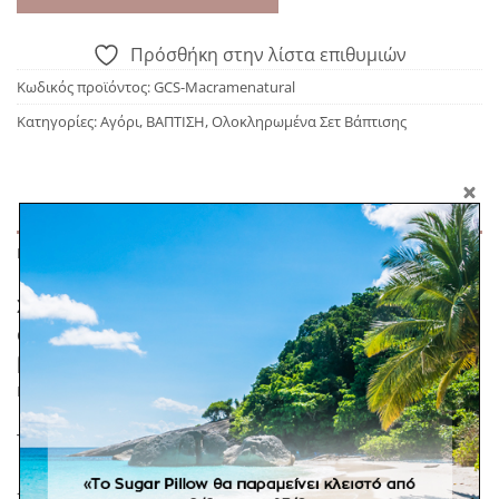
Πρόσθήκη στην λίστα επιθυμιών
Κωδικός προϊόντος:
GCS-Macramenatural
Κατηγορίες:
Αγόρι
,
ΒΑΠΤΙΣΗ
,
Ολοκληρωμένα Σετ Βάπτισης
ΠΕΡΙΓΡΑΦΉ
Σετ βάπτισης με θέμα: Macrame Natural! Το μπουκέτο
αποξηραμένων που διαλέξαμε γι’αυτό το πακέτο
βάπτισης είναι στους τόνους του θαλασσί, του λευκού
και μια πινελιά του μπλε σκούρο.
Το σετ περιλαμβάνει:
-Κυλινδρικό ψάθινο κουτί βάπτισηςμε καπάκι, με