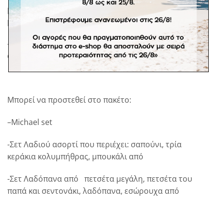
μπουκέτο αποξηραμένων λουλουδιών και μακραμέ
μονόγραμα σε φυσικές και baby blue αποχρώσεις
-Λαμπάδα με μακραμέ φούντες σε φυσικό και θαλασσί
αποχρώσεις και μπουκέτο στις ίδιες αποχρώσεις
Μπορεί να προστεθεί στο πακέτο:
–
Michael set
-Σετ Λαδιού ασορτί που περιέχει: σαπούνι, τρία
κεράκια κολυμπήθρας, μπουκάλι από
-Σετ Λαδόπανα από πετσέτα μεγάλη, πετσέτα του
παπά και σεντονάκι, λαδόπανα, εσώρουχα από