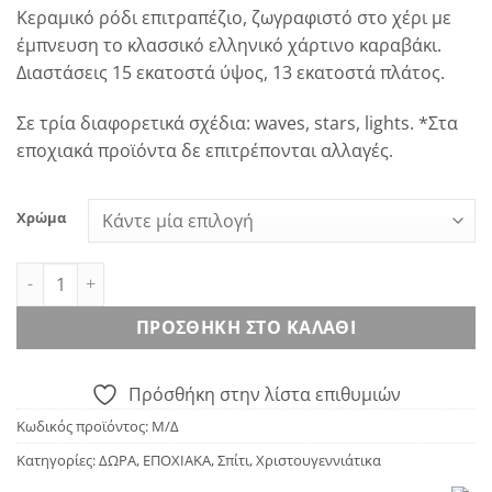
range:
Κεραμικό ρόδι επιτραπέζιο, ζωγραφιστό στο χέρι με
38.00€
έμπνευση το κλασσικό ελληνικό χάρτινο καραβάκι.
through
Διαστάσεις 15 εκατοστά ύψος, 13 εκατοστά πλάτος.
40.00€
Σε τρία διαφορετικά σχέδια: waves, stars, lights. *Στα
εποχιακά προϊόντα δε επιτρέπονται αλλαγές.
Χρώμα
Ρόδι Paperboat ποσότητα
ΠΡΟΣΘΉΚΗ ΣΤΟ ΚΑΛΆΘΙ
Πρόσθήκη στην λίστα επιθυμιών
Κωδικός προϊόντος:
Μ/Δ
Κατηγορίες:
ΔΩΡΑ
,
ΕΠΟΧΙΑΚΑ
,
Σπίτι
,
Χριστουγεννιάτικα