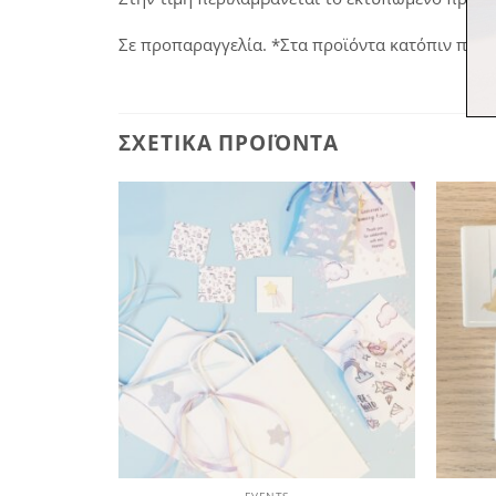
Σε προπαραγγελία. *Στα προϊόντα κατόπιν παρα
ΣΧΕΤΙΚΆ ΠΡΟΪΌΝΤΑ
Πρόσθήκη
Πρόσθήκη
στην
στην
λίστα
λίστα
επιθυμιών
επιθυμιών