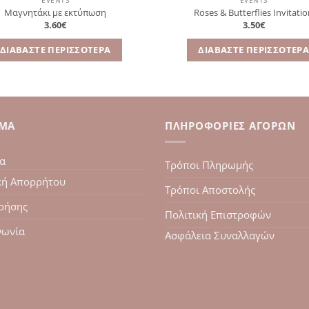
EVENTS
EVENTS
Μαγνητάκι με εκτύπωση
Roses & Butterflies Invitati
3.60
€
3.50
€
ΔΙΑΒΆΣΤΕ ΠΕΡΙΣΣΌΤΕΡΑ
ΔΙΑΒΆΣΤΕ ΠΕΡΙΣΣΌΤΕΡ
ΙΜΑ
ΠΛΗΡΟΦΟΡΊΕΣ ΑΓΟΡΏΝ
ία
Τρόποι Πληρωμής
κή Απορρήτου
Τρόποι Αποστολής
ρήσης
Πολιτική Επιστροφών
νωνία
Ασφάλεια Συναλλαγών