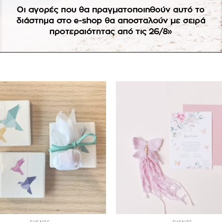
γγελίας δεν ισχύει η πληρωμή με αντικαταβολή.
Πρόσθήκη
Πρ
στην
λίστα
επιθυμιών
επ