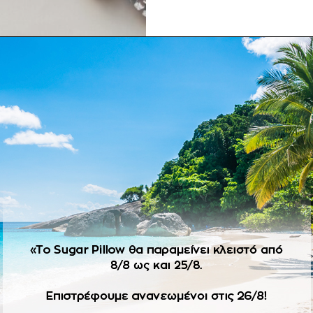
ΠΕΡΙΓΡΑΦΉ
 ιδιαίτερη πρόσκληση με διάφορα φυτά και πουλάκι του δάσους. 
ο βαπτιστικό πακέτο.
λητήριο με φάκελο. Ελάχιστη παραγγελία 30 τμχ.