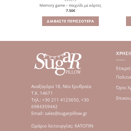
EVENTS
Memory game – παιχνίδι με κάρτες
7.50
€
ΌΤΕΡΑ
ΔΙΑΒΆΣΤΕ ΠΕΡΙΣΣΌΤΕΡΑ
ΧΡΉΣ
Εταιρε
Πολιτι
Αναξαγόρα 18, Νέα Ερυθραία
Όροι Χ
Τ.Κ. 14671
Επικοι
Tηλ.: +30 211 4123650, +30
6984359442
Email: sales@sugarpillow.gr
Ωράριο λειτουργίας: ΚΑΤΟΠΙΝ