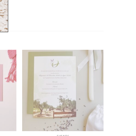
όσθήκη
Πρόσθήκη
στην
στην
λίστα
λίστα
ιθυμιών
επιθυμιών