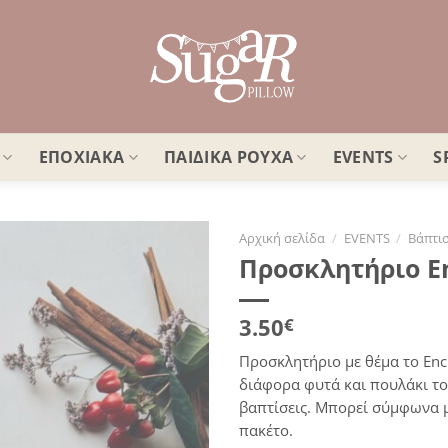
ΕΠΟΧΙΑΚΑ
ΠΑΙΔΙΚΑ ΡΟΥΧΑ
EVENTS
S
Αρχική σελίδα
/
EVENTS
/
Βάπτι
Προσκλητήριο E
Πρόσθήκη
στην
λίστα
3.50
€
επιθυμιών
Προσκλητήριο με θέμα το Enc
διάφορα φυτά και πουλάκι το
βαπτίσεις. Μπορεί σύμφωνα με
πακέτο.