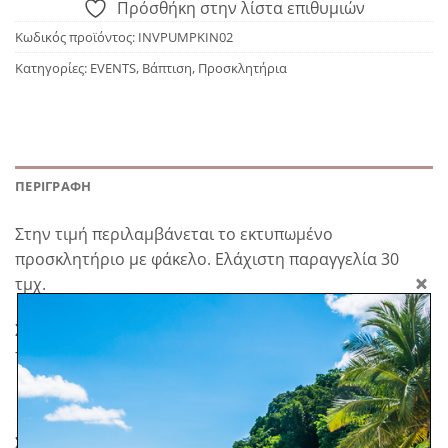
Πρόσθήκη στην λίστα επιθυμιών
Κωδικός προϊόντος:
INVPUMPKIN02
Κατηγορίες:
EVENTS
,
Βάπτιση
,
Προσκλητήρια
ΠΕΡΙΓΡΑΦΉ
Στην τιμή περιλαμβάνεται το εκτυπωμένο
προσκλητήριο με φάκελο. Ελάχιστη παραγγελία 30
τμχ.
Σε προπαραγγελία. *Στα προϊόντα κατόπιν
παραγγελίας δεν ισχύει η πληρωμή με αντικαταβολή.
ΣΧΕΤΙΚΆ ΠΡΟΪΌΝΤΑ