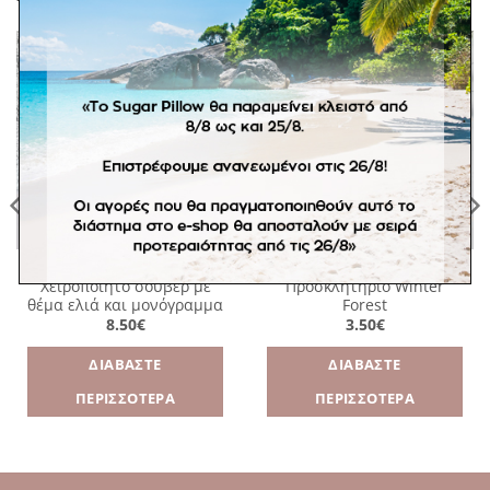
Πρόσθήκη
Πρόσθήκη
στην
στην
λίστα
λίστα
επιθυμιών
επιθυμιών
EVENTS
EVENTS
Χειροποίητο σουβέρ με
Προσκλητήριο Winter
θέμα ελιά και μονόγραμμα
Forest
8.50
€
3.50
€
ΔΙΑΒΆΣΤΕ
ΔΙΑΒΆΣΤΕ
ΠΕΡΙΣΣΌΤΕΡΑ
ΠΕΡΙΣΣΌΤΕΡΑ