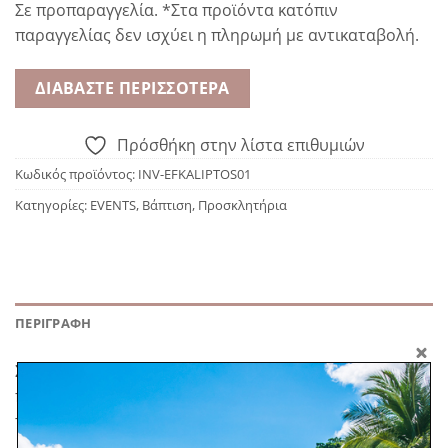
Σε προπαραγγελία. *Στα προϊόντα κατόπιν
παραγγελίας δεν ισχύει η πληρωμή με αντικαταβολή.
ΔΙΑΒΆΣΤΕ ΠΕΡΙΣΣΌΤΕΡΑ
Πρόσθήκη στην λίστα επιθυμιών
Κωδικός προϊόντος:
INV-EFKALIPTOS01
Κατηγορίες:
EVENTS
,
Βάπτιση
,
Προσκλητήρια
ΠΕΡΙΓΡΑΦΉ
Στην τιμή περιλαμβάνεται το εκτυπωμένο
προσκλητήριο με φάκελο. Ελάχιστη παραγγελία 30
τμχ.