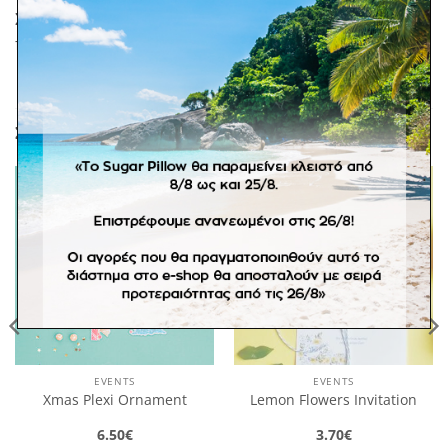
Σε προπαραγγελία. *Στα προϊόντα κατόπιν
παραγγελίας δεν ισχύει η πληρωμή με αντικαταβολή.
ΣΧΕΤΙΚΆ ΠΡΟΪΌΝΤΑ
Πρόσθήκη
Πρόσθήκη
στην
στην
λίστα
λίστα
επιθυμιών
επιθυμιών
EVENTS
EVENTS
Xmas Plexi Ornament
Lemon Flowers Invitation
6.50
€
3.70
€