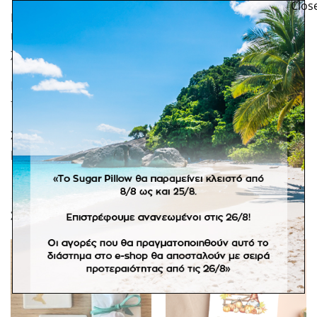
Μπομπονιέρα φυσικό πουγκί λινάτσα με δέσιμο λευκή
κορδέλα και διακοσμητικό στοιχείο λουλούδι από
χάντρες.
Ελάχιστη παραγγελία 30 τμχ. Στην τιμή
περιλαμβάνονται τα κουφέτα crispy Χατζηγιαννάκη.
Σε προπαραγγελία 20 εργάσιμων ημερών. *Αποστολή
με ογκοχρέωση κατόπιν συνεννόησης.
ΣΧΕΤΙΚΆ ΠΡΟΪΌΝΤΑ
Πρόσθήκη
Πρόσθήκη
στην
στην
λίστα
λίστα
επιθυμιών
επιθυμιών