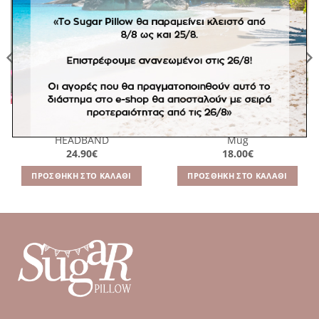
στην
στην
λίστα
λίστα
επιθυμιών
επιθυμιών
ΑΞΕΣΟΥΆΡ
ΔΩΡΑ
CONFETTI PITAYA GREEN
Handmade Ceramic Love
HEADBAND
Mug
24.90
€
18.00
€
ΠΡΟΣΘΉΚΗ ΣΤΟ ΚΑΛΆΘΙ
ΠΡΟΣΘΉΚΗ ΣΤΟ ΚΑΛΆΘΙ