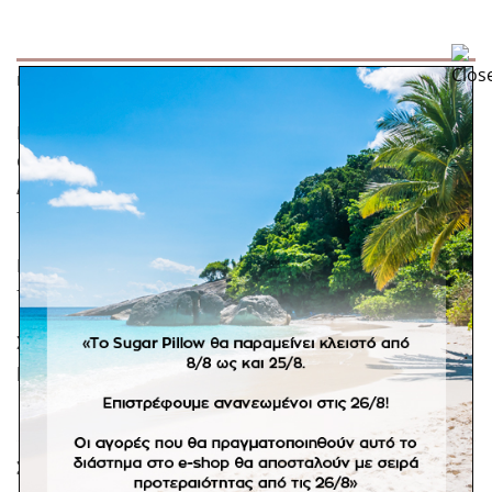
ΠΕΡΙΓΡΑΦΉ
Μπομπονιέρα μεταλλικό στεφανάκι με δετά
αποξηραμένα λουλούδια και βαμβακερή κορδέλα.
Διάμετρος 10 εκατοστά. Οι αποχρώσεις στα ανθάκια
προσαρμόζονται κατόπιν συνεννόησης.
Ελάχιστη παραγγελία 30 τμχ. Στην τιμή
περιλαμβάνονται τα κουφέτα crispy Χατζηγιαννάκη.
Σε προπαραγγελία 20 εργάσιμων ημερών. *Αποστολή
με ογκοχρέωση κατόπιν συνεννόησης.
ΣΧΕΤΙΚΆ ΠΡΟΪΌΝΤΑ