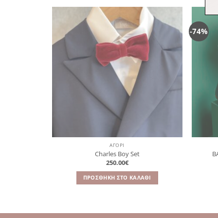
-74%
Πρόσθήκη
στην
λίστα
επιθυμιών
ΑΓΌΡΙ
Charles Boy Set
B
250.00
€
ΠΡΟΣΘΉΚΗ ΣΤΟ ΚΑΛΆΘΙ