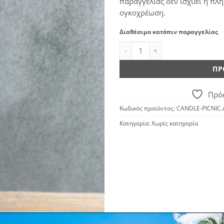
παραγγελίας δεν ισχύει η πλ
ογκοχρέωση.
Διαθέσιμο κατόπιν παραγγελίας
Λαμπάδα Πικνικ ποσότητα
ΠΡ
Πρόσ
Κωδικός προϊόντος:
CANDLE-PICNIC.
Κατηγορία:
Χωρίς κατηγορία