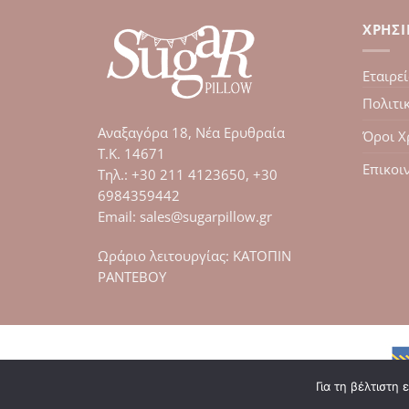
ΧΡΉΣ
Εταιρε
Πολιτι
Αναξαγόρα 18, Νέα Ερυθραία
Όροι Χ
Τ.Κ. 14671
Επικοι
Tηλ.: +30 211 4123650, +30
6984359442
Email: sales@sugarpillow.gr
Ωράριο λειτουργίας: ΚΑΤΟΠΙΝ
ΡΑΝΤΕΒΟΥ
Για τη βέλτιστη