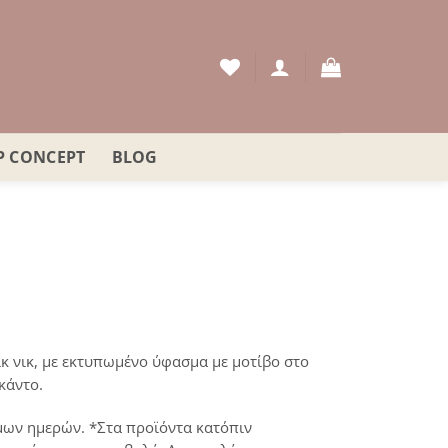
P CONCEPT
BLOG
κ νικ, με εκτυπωμένο ύφασμα με μοτίβο στο
κάντο.
μων ημερών. *Στα προϊόντα κατόπιν